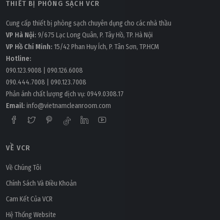
THIẾT BỊ PHÒNG SẠCH VCR
Cung cấp thiết bị phòng sạch chuyên dụng cho các nhà thầu
VP Hà Nội:
9/675 Lạc Long Quân, P. Tây Hồ, TP. Hà Nội
VP Hồ Chí Minh:
15/42 Phan Huy Ích, P. Tân Sơn, TP.HCM
Hotline:
090.123.9008
|
090.126.6008
090.444.7008
|
090.123.7008
Phản ánh chất lượng dịch vụ:
0949.0308.17
Email:
info@vietnamcleanroom.com
VỀ VCR
Về Chúng Tôi
Chính Sách Và Điều Khoản
Cam Kết Của VCR
Hệ Thống Website