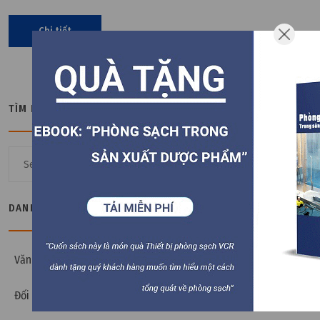
trong phòng sạch như thế nào không.
Chi tiết
TÌM KIẾM
DANH MỤC BÀI VIẾT
Văn hóa VCR
Đối tác