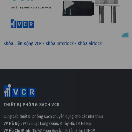
Khóa Liên Động VCR - Khóa Interlock - Khóa Airlock
THIẾT BỊ PHÒNG SẠCH VCR
Cung cấp thiết bị phòng sạch chuyên dụng cho các nhà thầu
VP Hà Nội:
9/675 Lạc Long Quân, P. Tây Hồ, TP. Hà Nội
VP Hồ Chí Minh:
15/42 Phan Huy Ích, P. Tân Sơn, TP.HCM