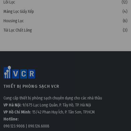
Lõi Lọc
(12)
Màng Lọc Giấy Xếp
(4)
Housing Lọc
(6)
Túi Lọc Chất Lỏng
(3)
THIẾT BỊ PHÒNG SẠCH VCR
Cung cấp thiết bị phòng sạch chuyên dụng cho các nhà thầu
VP Hà Nội:
9/675 Lạc Long Quân, P. Tây Hồ, TP. Hà Nội
VP Hồ Chí Minh:
15/42 Phan Huy Ích, P. Tân Sơn, TP.HCM
Hotline:
090.123.9008
|
090.126.6008