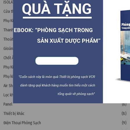
ISOLATOR - Tủ cách ly vô trùng
(8)
Cửa thép phòng sạch
(6)
Phụ Kiện Phòng Sạch
Thanh Nhôm
(15)
Thoát Sàn Phòng Sạch
(4)
Gioăng Cửa
(2)
Chốt Âm Cửa Panel
(1)
Phụ Kiện Nhôm Panel
(6)
Phụ kiện cửa
(4)
Air Shower
(6)
Lọc khí Air filter
(17)
Panel
(6)
Thiết bị khác
(8)
Điện Thoại Phòng Sạch
(9)