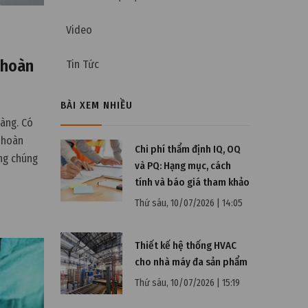
Video
 hoàn
Tin Tức
BÀI XEM NHIỀU
àng. Có
i hoàn
Chi phí thẩm định IQ, OQ
ùng chúng
và PQ: Hạng mục, cách
làm để
tính và báo giá tham khảo
Thứ sáu, 10/07/2026 | 14:05
Thiết kế hệ thống HVAC
cho nhà máy đa sản phẩm
Thứ sáu, 10/07/2026 | 15:19