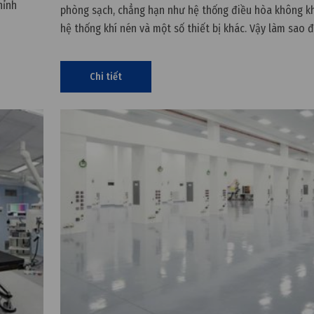
hỉnh
phòng sạch, chẳng hạn như hệ thống điều hòa không kh
uất ô tô.
hệ thống khí nén và một số thiết bị khác. Vậy làm sao đ
kiệm năng lượng ở các hệ thống này, cùng VCR tìm hiể
giúp
Chi tiết