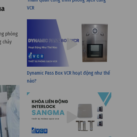
ủa
VCR
ong phòng
g chảy
Dynamic Pass Box VCR hoạt động như thế
nào?