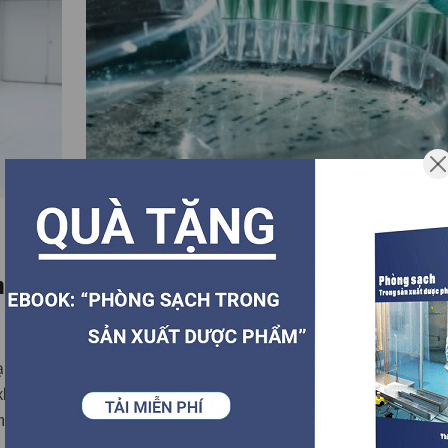
10.08.2022
môi
3 phương pháp loại bỏ ô nhiễm vi sin
trong phòng sạch hiệu quả
ch từ vi
Phòng sạch là khu vực đặc biệt quan trọng trong các 
 không có
sản xuất của các doanh nghiệp. Và nếu phòng sạch bị 
nhất quán
thì sẽ ảnh hưởng rất lớn đến chất lượng sản phẩm. Vì t
ường được
kiểm soát và loại bỏ ô nhiễm vi sinh vật trong phòng s