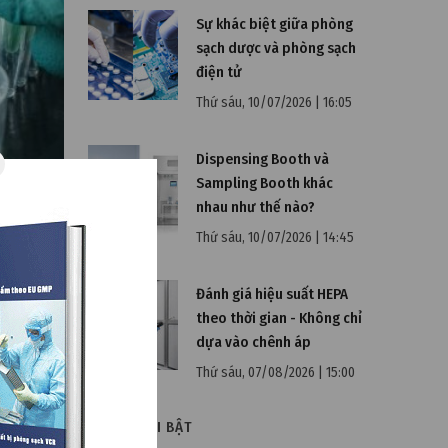
Sự khác biệt giữa phòng
sạch dược và phòng sạch
điện tử
Thứ sáu, 10/07/2026 | 16:05
Dispensing Booth và
Sampling Booth khác
nhau như thế nào?
Thứ sáu, 10/07/2026 | 14:45
h vật
Đánh giá hiệu suất HEPA
theo thời gian - Không chỉ
dựa vào chênh áp
nhà máy
Thứ sáu, 07/08/2026 | 15:00
ô nhiễm
hế việc
VIDEO NỔI BẬT
ạch là hết