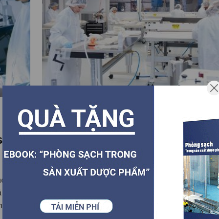
04.06.2022
sạch y
Những yêu cầu của phòng sạch sản x
thiết bị y tế
cho những
Thiết bị y tế là thiết bị không thể thiếu đối với cuộc s
à nguy cơ
ngày. Vì các thiết bị y tế được chế tạo để sử dụng tron
 những
sở chăm sóc sức khỏe nơi ưu tiên cao về vệ sinh và ng
nhiễm. Và phòng sạch đóng vai trò quan trọng đối với 