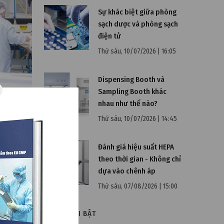
Sự khác biệt giữa phòng
sạch dược và phòng sạch
điện tử
Thứ sáu, 10/07/2026 | 16:05
Dispensing Booth và
Sampling Booth khác
nhau như thế nào?
Thứ sáu, 10/07/2026 | 14:45
uất
Đánh giá hiệu suất HEPA
theo thời gian - Không chỉ
dựa vào chênh áp
ống thường
Thứ sáu, 07/08/2026 | 15:00
g các cơ
ăn ngừa ô
VIDEO NỔI BẬT
các nhà