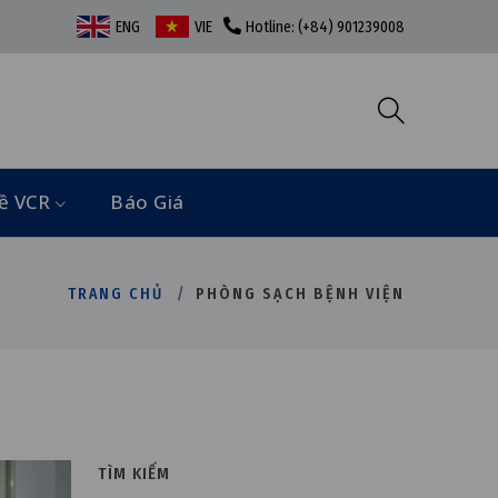
ENG
VIE
Hotline: (+84) 901239008
ề VCR
Báo Giá
TRANG CHỦ
PHÒNG SẠCH BỆNH VIỆN
TÌM KIẾM