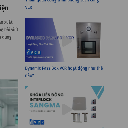
iện
VCR
ản xuất
g bài viết
h dùng
Dynamic Pass Box VCR hoạt động như thế
nào?