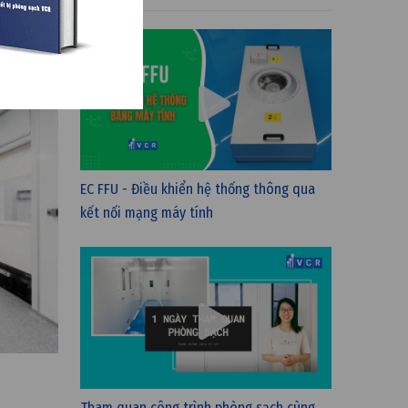
toàn khi
EC FFU - Điều khiển hệ thống thông qua
kết nối mạng máy tính
Tham quan công trình phòng sạch cùng