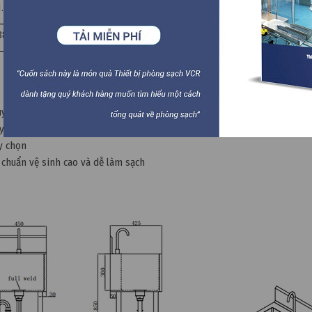
1.2
1.2
38x1.5
ùy chọn
 nắm cửa ở phía trước. Không lắp đặt thêm các phụ kiện khác
y chọn
 chuẩn vệ sinh cao và dễ làm sạch