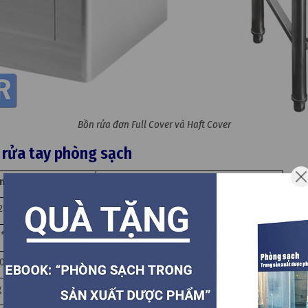
Bồn rửa đơn Full Cover và Haft Cover
 rửa tay phòng sạch
n Half Cover
Bồn rửa đơn Full Cover
25x1000
450x425x1000
*310
425*310
00
300
g từ tính 304 hoặc 316
​​thép không gỉ không từ tính 304 hoặc 316