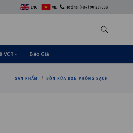
ENG
VIE
Hotline: (+84) 901239008
ề VCR
Báo Giá
SẢN PHẨM
BỒN RỬA ĐƠN PHÒNG SẠCH