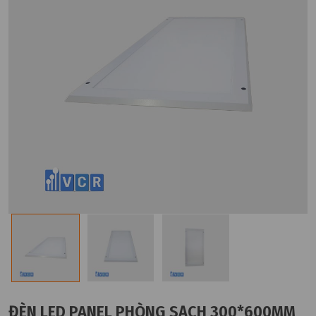
ĐÈN LED PANEL PHÒNG SẠCH 300*600MM