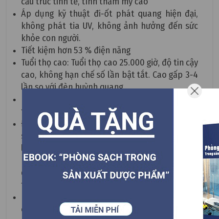
cấu trúc tinh tế, tính thẩm mỹ cao
Áp dụng kỹ thuật đi-ốt phát quang hiện đại,
không phát tia UV, không ảnh hưởng đến sức
khỏe con người.
Tiết kiệm hơn 53 % điện năng
Tuổi thọ cao: Tuổi thọ cao 25.000 giờ, độ tin cậy
cao, không hạn chế số lần bật tắt. Cao gấp 3-4
lần so với đèn huỳnh quang
Dải điện áp hoạt động rộng, tương thích điện
từ trường EMC/EMI
Đèn LED có dải điện áp rộng (85V - 265V) ánh
sáng và công suất không thay đổi khi điện áp
lưới thay đổi.
Tương thích điện từ trường
không gây ra hiện tượng nhiễu cho sản phẩm
điện tử và không bị ảnh hưởng nhiễu của các
thiết bị điện tử khác
Hệ số trả màu cao (CRI >= 80)
:
Hệ số trả màu
cao giúp ánh sáng trung thực tự nhiên.
Đáp