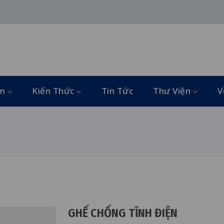
ẩm
Kiến Thức
Tin Tức
Thư Viện
V
GHẾ CHỐNG TĨNH ĐIỆN