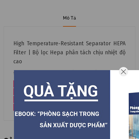
Mô Tả
High Temperature-Resistant Separator HEPA
Filter | Bộ lọc Hepa phân tách chịu nhiệt độ
cao
Đặt hàng qua điện thoại ( 8h - 18h )
0901239008
0901237008
0904447008
0901266008