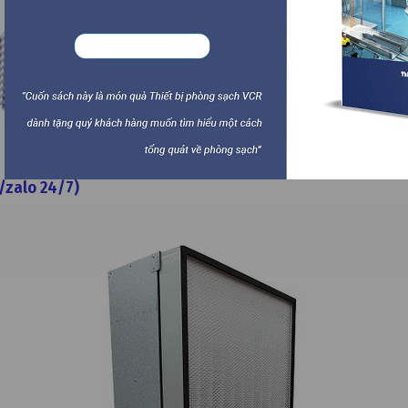
HEPA Filter FFU1175
/zalo 24/7)