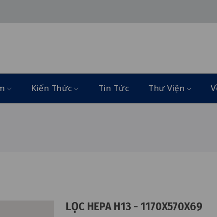
ẩm
Kiến Thức
Tin Tức
Thư Viện
V
LỌC HEPA H13 - 1170X570X69