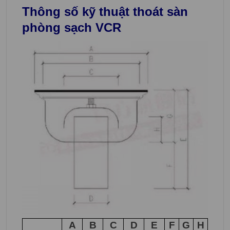
Thông số kỹ thuật thoát sàn
phòng sạch VCR
A
B
C
D
E
F
G
H