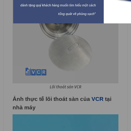
Lõi thoát sàn VCR
Ảnh thực tế lõi thoát sàn của
VCR
tại
nhà máy