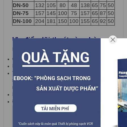
DN-50
132
105
80
48
138
65
75
50
DN-75
157
145
100
75
157
65
87
50
DN-100
204
181
150
100
155
65
92
50
Ưu điểm lõi thoát sàn phòng
sạch VCR
Gia công đẹp
Không bị ăn mòn
Thiết kế liền khối, đảm bảo độ sạch tối đa
so với các sản phẩm tương tự được lắp
ráp từng phần trên thị trường
Khả năng chịu nhiệt tốt
Độ cứng và độ bền cao, bóng, sáng