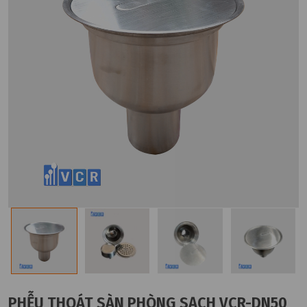
PHỄU THOÁT SÀN PHÒNG SẠCH VCR-DN50