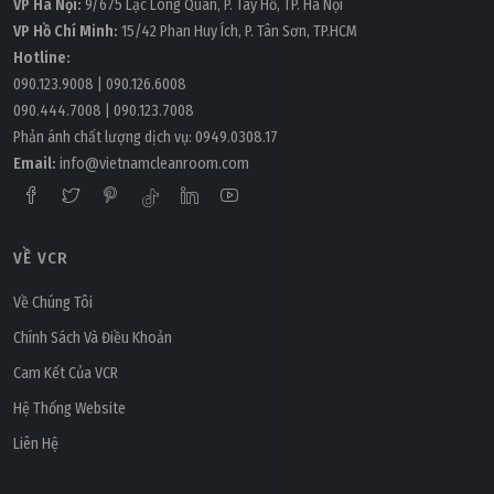
VP Hà Nội:
9/675 Lạc Long Quân, P. Tây Hồ, TP. Hà Nội
VP Hồ Chí Minh:
15/42 Phan Huy Ích, P. Tân Sơn, TP.HCM
Hotline:
090.123.9008
|
090.126.6008
090.444.7008
|
090.123.7008
Phản ánh chất lượng dịch vụ:
0949.0308.17
Email:
info@vietnamcleanroom.com
VỀ VCR
Về Chúng Tôi
Chính Sách Và Điều Khoản
Cam Kết Của VCR
Hệ Thống Website
Liên Hệ