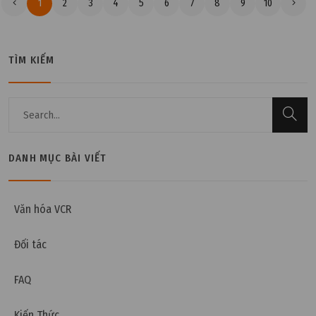
1
2
3
4
5
6
7
8
9
10
TÌM KIẾM
DANH MỤC BÀI VIẾT
Văn hóa VCR
Đối tác
FAQ
Kiến Thức