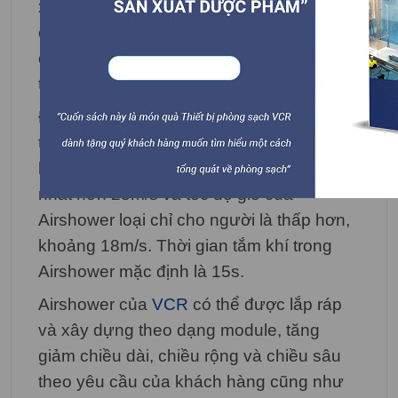
xoay, loại bỏ nhanh chóng và hiệu quả
các hạt bụi. Nó được lọc bởi các bộ lọc
chính và hiệu quả cao rồi sau đó được
tuần hoàn lại
Airshower
.
Để đạt được kết quả tốt hơn khi thổi, cửa
thoát khí của
Airshower
cả cho người và
hàng hóa có thể đạt tốc độ gió cao
nhất hơn 25m/s và tốc độ gió của
Airshower loại chỉ cho người là thấp hơn,
khoảng 18m/s. Thời gian tắm khí trong
Airshower mặc định là 15s.
Airshower của
VCR
có thể được lắp ráp
và xây dựng theo dạng module, tăng
giảm chiều dài, chiều rộng và chiều sâu
theo yêu cầu của khách hàng cũng như