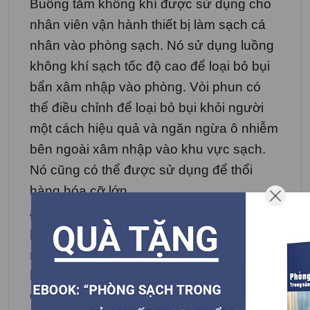
Buồng tắm không khí được sử dụng cho
nhân viên vận hành thiết bị làm sạch cá
nhân vào phòng sạch. Nó sử dụng luồng
không khí sạch tốc độ cao để loại bỏ bụi
bẩn xâm nhập vào phòng. Vòi phun có
thể điều chỉnh để loại bỏ bụi khỏi người
một cách hiệu quả và ngăn ngừa ô nhiễm
bên ngoài xâm nhập vào khu vực sạch.
Nó cũng có thể được sử dụng để thổi
hàng hóa cỡ lớn.
Để giảm một lượng lớn các hạt bụi gây ra
bởi sự ra / vào của người và hàng hóa,
những luồng khí sạch được lọc bởi bộ lọc
hiệu quả cao được phun từ mọi hướng
đến người và hàng hóa bằng vòi có thể