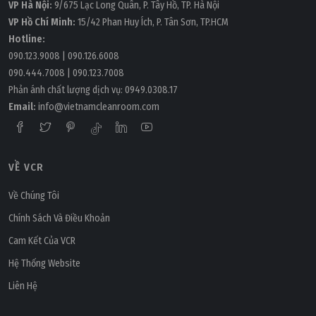
VP Hà Nội:
9/675 Lạc Long Quân, P. Tây Hồ, TP. Hà Nội
VP Hồ Chí Minh:
15/42 Phan Huy Ích, P. Tân Sơn, TP.HCM
Hotline:
090.123.9008
|
090.126.6008
090.444.7008
|
090.123.7008
Phản ánh chất lượng dịch vụ:
0949.0308.17
Email:
info@vietnamcleanroom.com
VỀ VCR
Về Chúng Tôi
Chính Sách Và Điều Khoản
Cam Kết Của VCR
Hệ Thống Website
Liên Hệ