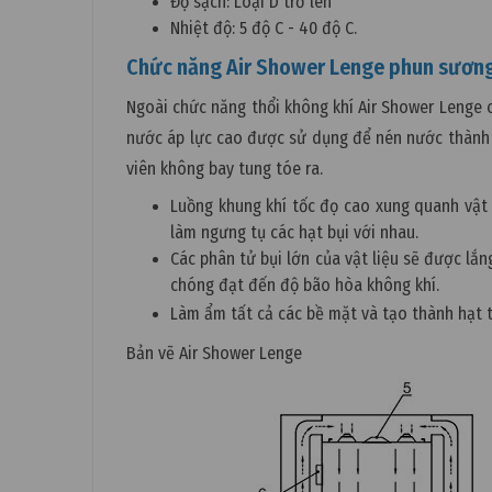
Độ sạch: Loại D trở lên
Nhiệt độ: 5 độ C - 40 độ C.
Chức năng Air Shower Lenge phun sươn
Ngoài chức năng thổi không khí Air Shower Lenge 
nước áp lực cao được sử dụng để nén nước thành 
viên không bay tung tóe ra.
Luồng khung khí tốc đọ cao xung quanh vật l
làm ngưng tụ các hạt bụi với nhau.
Các phân tử bụi lớn của vật liệu sẽ được lắ
chóng đạt đến độ bão hòa không khí.
Làm ẩm tất cả các bề mặt và tạo thành hạt t
Bản vẽ Air Shower Lenge