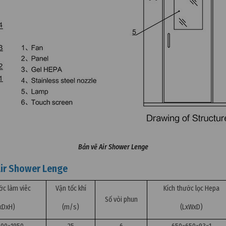
Bản vẽ Air Shower Lenge
Air Shower Lenge
ớc làm viêc
Vận tốc khí
Kích thước lọc Hepa
Số vòi phun
xDxH)
(m/s)
(LxWxD)