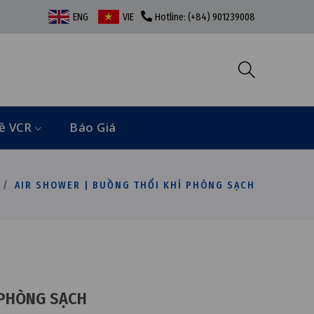
ENG
VIE
Hotline: (+84) 901239008
ề VCR
Báo Giá
AIR SHOWER | BUỒNG THỔI KHÍ PHÒNG SẠCH
 PHÒNG SẠCH