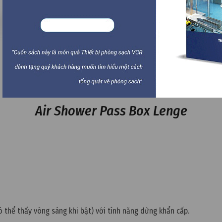
Air Shower Pass Box Lenge
e
ó thể thấy vòng sáng khi bật) với tính năng dừng khẩn cấp.