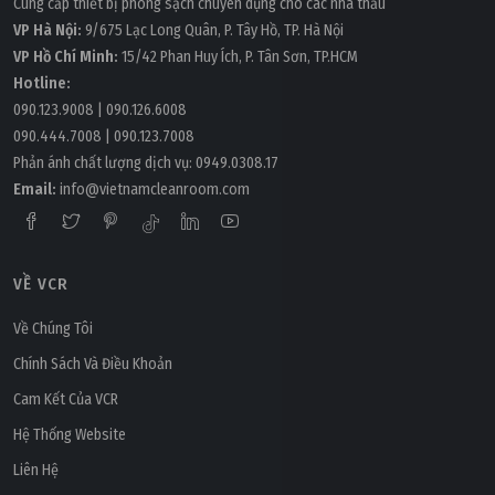
Cung cấp thiết bị phòng sạch chuyên dụng cho các nhà thầu
VP Hà Nội:
9/675 Lạc Long Quân, P. Tây Hồ, TP. Hà Nội
VP Hồ Chí Minh:
15/42 Phan Huy Ích, P. Tân Sơn, TP.HCM
Hotline:
090.123.9008
|
090.126.6008
090.444.7008
|
090.123.7008
Phản ánh chất lượng dịch vụ:
0949.0308.17
Email:
info@vietnamcleanroom.com
VỀ VCR
Về Chúng Tôi
Chính Sách Và Điều Khoản
Cam Kết Của VCR
Hệ Thống Website
Liên Hệ