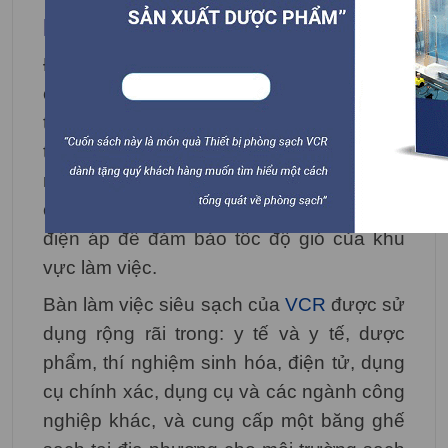
Mô tả chi tiết
Đây là một
bàn làm việc sạch
dòng một
chiều mới được sản xuất bởi công nghệ
tiên tiến quốc tế. Nó thông qua một hệ
thống quạt điều tiết lưu lượng; và trang bị
một cửa trượt di chuyển, tự do định vị;
công tắc cảm ứng ánh sáng điều chỉnh
điện áp để đảm bảo tốc độ gió của khu
vực làm việc.
Bàn làm việc siêu sạch của
VCR
được sử
dụng rộng rãi trong: y tế và y tế, dược
phẩm, thí nghiệm sinh hóa, điện tử, dụng
cụ chính xác, dụng cụ và các ngành công
nghiệp khác, và cung cấp một băng ghế