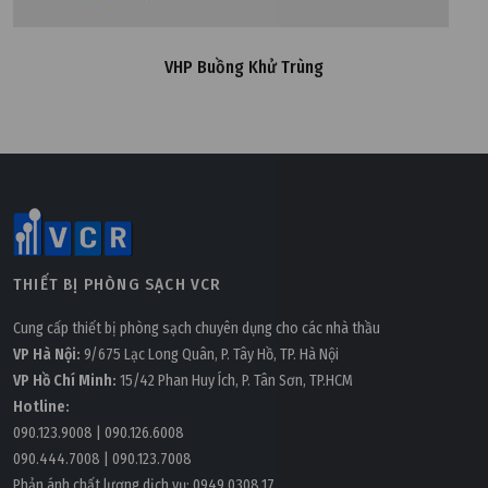
VHP Buồng Khử Trùng
THIẾT BỊ PHÒNG SẠCH VCR
Cung cấp thiết bị phòng sạch chuyên dụng cho các nhà thầu
VP Hà Nội:
9/675 Lạc Long Quân, P. Tây Hồ, TP. Hà Nội
VP Hồ Chí Minh:
15/42 Phan Huy Ích, P. Tân Sơn, TP.HCM
Hotline:
090.123.9008
|
090.126.6008
090.444.7008
|
090.123.7008
Phản ánh chất lượng dịch vụ:
0949.0308.17