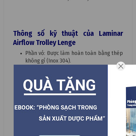
Thông số kỹ thuật của Laminar
Airflow Trolley Lenge
Phần vỏ: Được làm hoàn toàn bằng thép
không gỉ (Inox 304).
Bộ lọc: Sử dụng lọc thô G4 và lọc hiệu
suất cao Hepa H14.
Hệ thống thông gió được cung cấp bởi
quạt có động cơ tiết kiệm năng lượng.
Nguồn cung cấp điện: Sử dụng Ắc quy khô
UPS với thời lượng từ 2 - 4 giờ sau khi sạc
đầy.
Cổng DOP: Cổng kiểm tra DOP ở đầu
nguồn của bộ lọc Hepa để kiểm tra tính