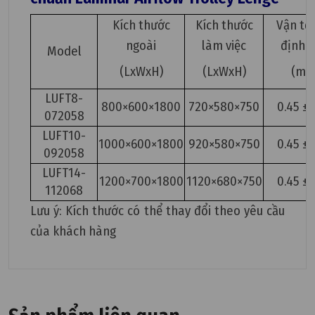
Kích thước
Kích thước
Vận tốc
ngoài
làm việc
định 
Model
(LxWxH)
(LxWxH)
(m/s
LUFT8-
800×600×1800
720×580×750
0.45 ±
072058
LUFT10-
1000×600×1800
920×580×750
0.45 ±
092058
LUFT14-
1200×700×1800
1120×680×750
0.45 ±
112068
Lưu ý: Kích thước có thể thay đổi theo yêu cầu
của khách hàng