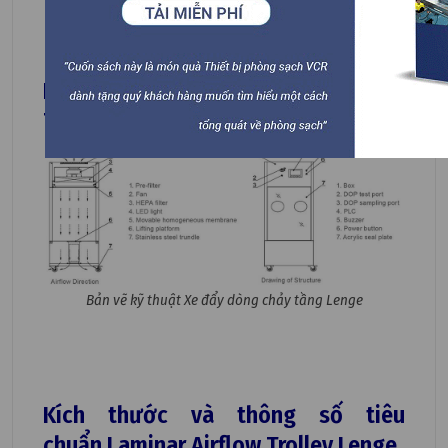
toàn vẹn của lọc.
Bánh xe có thể xoay 360 độ và có phanh.
Bản vẽ kỹ thuật Laminar Airflow
Trolley Lenge
Bản vẽ kỹ thuật Xe đẩy dòng chảy tầng Lenge
Kích thước và thông số tiêu
chuẩn Laminar Airflow Trolley Lenge