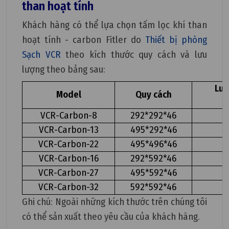
than hoạt tính
Khách hàng có thể lựa chọn tấm lọc khí than
hoạt tính - carbon Fitler do
Thiết bị phòng
Sạch VCR
theo kích thước quy cách và lưu
lượng theo bảng sau:
Lưu
Model
Quy cách
(
VCR-Carbon-8
292*292*46
VCR-Carbon-13
495*292*46
VCR-Carbon-22
495*496*46
VCR-Carbon-16
292*592*46
VCR-Carbon-27
495*592*46
VCR-Carbon-32
592*592*46
Ghi chú: Ngoài những kích thước trên chúng tôi
có thể sản xuất theo yêu cầu của khách hàng.