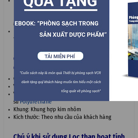
Hấp thụ khí độc hại khác nhau trong không
khí, bao gồm các khí độc hại như
Formaldehyde, Benzen, Amonic và Ethyl
Mercaptan.
Nên kết hợp với
tấm lọc bụi sơ cấp G4
đứng
trước
Cấu trúc bộ Lọc than hoạt tính -
Carbon Filter
Chất nền: Nhựa tổ ong, bọt biển, v.v...
Vật liệu lọc: Các hạt than hoạt tính
Vật liệu niêm phong: Dải niêm phong EVA cao
su
Polyurethane
Khung: Khung hợp kim nhôm
Kích thước: Theo nhu cầu của khách hàng
Chú ý khi sử dụng Lọc than hoạt tính