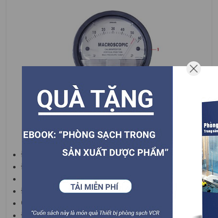
Đồng hồ chênh áp
Đầu nối ren NPT 1/8
Khối NPT 1/8
Đinh nhỏ
Chân cao su
Đinh dài