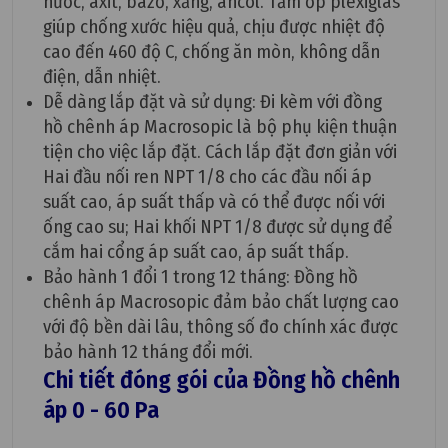
nước, axit, bazơ, xăng, ancol. Tấm ốp plexiglas
giúp chống xước hiệu quả, chịu được nhiệt độ
cao đến 460 độ C, chống ăn mòn, không dẫn
điện, dẫn nhiệt.
Dễ dàng lắp đặt và sử dụng: Đi kèm với đồng
hồ chênh áp Macrosopic là bộ phụ kiện thuận
tiện cho việc lắp đặt. Cách lắp đặt đơn giản với
Hai đầu nối ren NPT 1/8 cho các đầu nối áp
suất cao, áp suất thấp và có thể được nối với
ống cao su; Hai khối NPT 1/8 được sử dụng để
cắm hai cổng áp suất cao, áp suất thấp.
Bảo hành 1 đổi 1 trong 12 tháng: Đồng hồ
chênh áp Macrosopic đảm bảo chất lượng cao
với độ bền dài lâu, thông số đo chính xác được
bảo hành 12 tháng đổi mới.
Chi tiết đóng gói của Đồng hồ chênh
áp 0 - 60 Pa