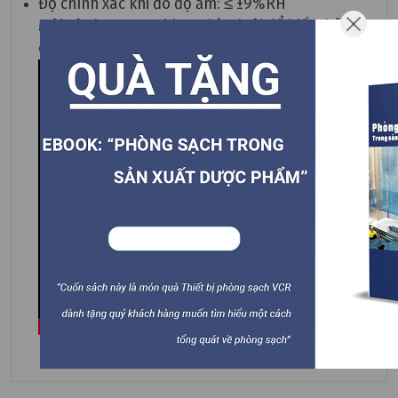
Độ chính xác khi đo độ ẩm: ≤ ±9%RH
Mời các bạn xem video phía dưới để biết thêm
chi tiết về đồng hồ đo nhiệt độ độ ẩm Boyang.