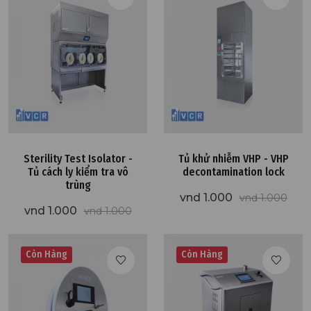
Sterility Test Isolator -
Tủ khử nhiễm VHP - VHP
Tủ cách ly kiểm tra vô
decontamination lock
trùng
vnd 1.000
vnd 1.000
vnd 1.000
vnd 1.000
Còn Hàng
Còn Hàng