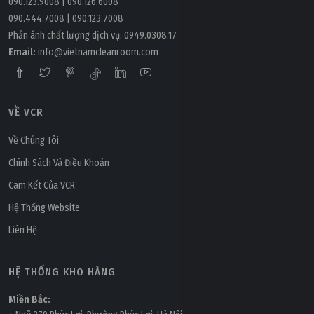
090.123.9008
|
090.126.6008
090.444.7008
|
090.123.7008
Phản ánh chất lượng dịch vụ:
0949.0308.17
Email:
info@vietnamcleanroom.com
VỀ VCR
Về Chúng Tôi
Chính Sách Và Điều Khoản
Cam Kết Của VCR
Hệ Thống Website
Liên Hệ
HỆ THỐNG KHO HÀNG
Miền Bắc: