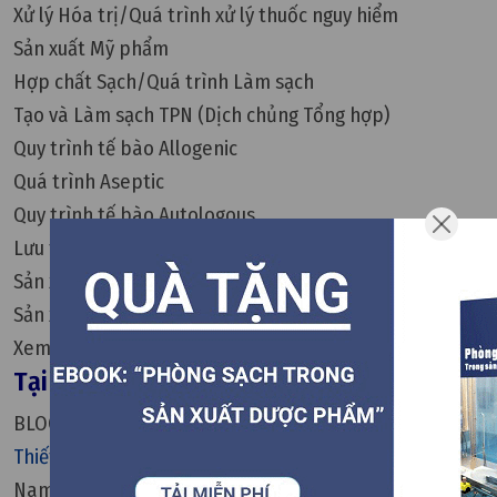
Xử lý Hóa trị/Quá trình xử lý thuốc nguy hiểm
Sản xuất Mỹ phẩm
Hợp chất Sạch/Quá trình Làm sạch
Tạo và Làm sạch TPN (Dịch chủng Tổng hợp)
Quy trình tế bào Allogenic
Quá trình Aseptic
Quy trình tế bào Autologous
Lưu trữ tế bào
Sản xuất theo
cGMP
Sản xuất kháng thể đơn dòng
Xem thêm các kiến thức về tủ cách ly Isolator
Tại Đây
.
Tại sao bạn nên chọn Isolator từ BLOCK
BLOCK - Thương hiệu sản xuất Isolator từ Châu Âu mà
Thiết bị phòng sạch VCR
độc quyền phân phối tại Việt
Nam là mộ trong các nhà sản xuất Isolator hàng đầu