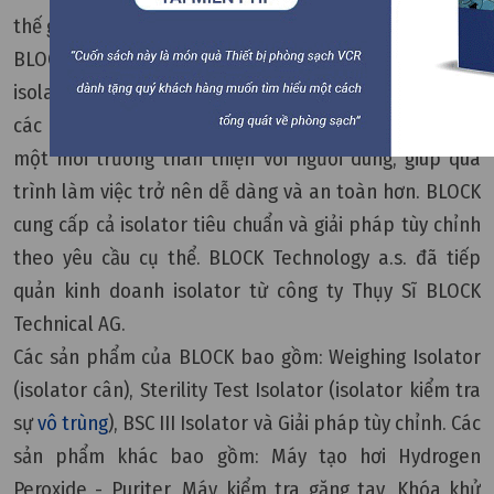
thế giới.
BLOCK Technology đã phát triển một dải sản phẩm
isolator tiêu chuẩn cho phép xử lý linh hoạt và an toàn
các vật liệu. Công nghệ isolator của BLOCK cung cấp
một môi trường thân thiện với người dùng, giúp quá
trình làm việc trở nên dễ dàng và an toàn hơn. BLOCK
cung cấp cả isolator tiêu chuẩn và giải pháp tùy chỉnh
theo yêu cầu cụ thể. BLOCK Technology a.s. đã tiếp
quản kinh doanh isolator từ công ty Thụy Sĩ BLOCK
Technical AG.
Các sản phẩm của BLOCK bao gồm: Weighing Isolator
(isolator cân), Sterility Test Isolator (isolator kiểm tra
sự
vô trùng
), BSC III Isolator và Giải pháp tùy chỉnh. Các
sản phẩm khác bao gồm: Máy tạo hơi Hydrogen
Peroxide - Puriter, Máy kiểm tra găng tay, Khóa khử