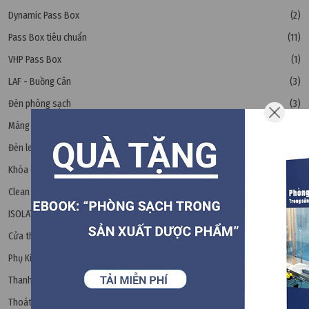
Dynamic Pass Box
(2)
Pass Box tiêu chuẩn
(11)
VHP Pass Box
(1)
LAF - Buồng Cân
(3)
Đèn phòng sạch
(3)
Máng đèn phòng sạch
(6)
Đèn led panel
(6)
Khóa cửa panel
(12)
Clean Booth
(4)
ISOLATOR - Tủ cách ly vô trùng
(8)
Cửa thép phòng sạch
(6)
Phụ Kiện Phòng Sạch
Thanh Nhôm
(15)
Thoát Sàn Phòng Sạch
(4)