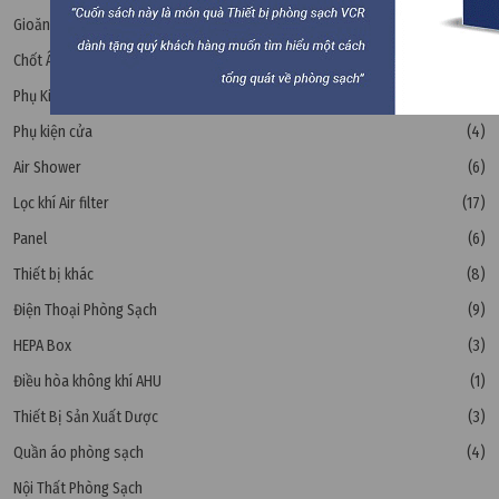
Gioăng Cửa
(2)
Chốt Âm Cửa Panel
(1)
Phụ Kiện Nhôm Panel
(6)
Phụ kiện cửa
(4)
Air Shower
(6)
Lọc khí Air filter
(17)
Panel
(6)
Thiết bị khác
(8)
Điện Thoại Phòng Sạch
(9)
HEPA Box
(3)
Điều hòa không khí AHU
(1)
Thiết Bị Sản Xuất Dược
(3)
Quần áo phòng sạch
(4)
Nội Thất Phòng Sạch