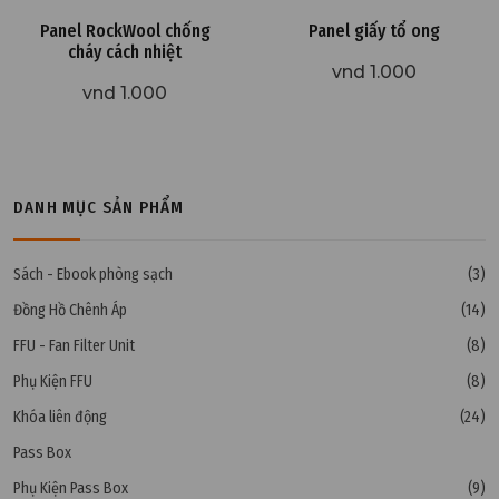
Panel RockWool chống
Panel giấy tổ ong
cháy cách nhiệt
vnd 1.000
vnd 1.000
DANH MỤC SẢN PHẨM
Sách - Ebook phòng sạch
(3)
Đồng Hồ Chênh Áp
(14)
FFU - Fan Filter Unit
(8)
Phụ Kiện FFU
(8)
Khóa liên động
(24)
Pass Box
Phụ Kiện Pass Box
(9)