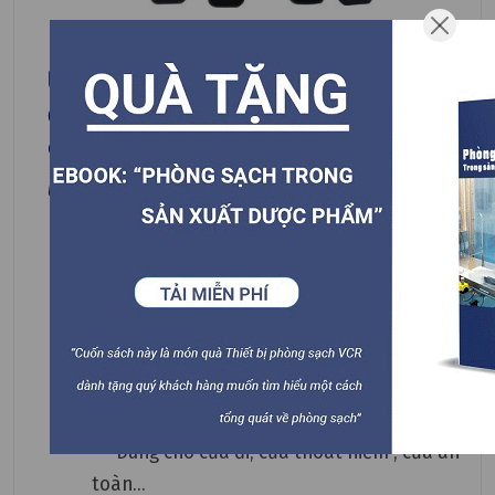
Ứng dụng và ưu điểm của Khóa liên
động đôi SM2T màn hình cảm ứng
cho cửa thép
Ứng dụng
• Lắp đặt tại phòng panel cho các cửa thép
của các phòng sạch, phòng đệm, airlock,
phòng trung gian, phòng thay đồ sử dụng hệ
thống đèn báo.. trong lĩnh vực y tế, phòng thí
nghiệm, các nhà xưởng sản xuất dược phẩm,
thiết bị điện tử, chất bán dẫn , văn phòng làm
việc, ...
• Dùng cho cửa đi, cửa thoát hiểm , cửa an
toàn...