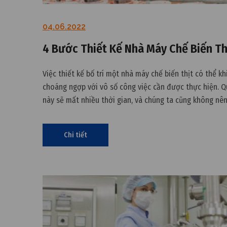
04.06.2022
4 Bước Thiết Kế Nhà Máy Chế Biến Th
Việc thiết kế bố trí một nhà máy chế biến thịt có thể k
choáng ngợp với vô số công việc cần được thực hiện. Q
này sẽ mất nhiều thời gian, và chúng ta cũng không nên
vì một sai lầm xảy ra có thể gây tốn kém và nhiều hậu 
Chi tiết