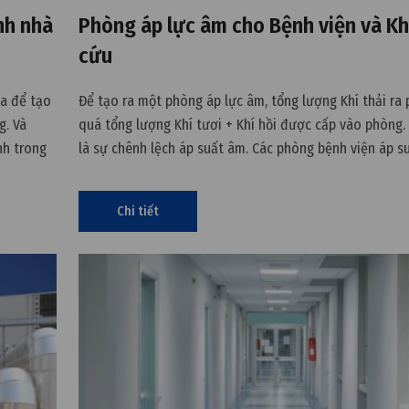
nh nhà
Phòng áp lực âm cho Bệnh viện và K
cứu
óa để tạo
Để tạo ra một phòng áp lực âm, tổng lượng Khí thải ra 
g. Và
quá tổng lượng Khí tươi + Khí hồi được cấp vào phòng.
nh trong
là sự chênh lệch áp suất âm. Các phòng bệnh viện áp s
ngăn không cho ô nhiễm thoát ra khỏi phòng bọc bằng
thoát khí.
Chi tiết