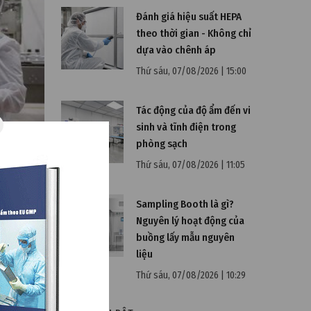
Đánh giá hiệu suất HEPA
theo thời gian - Không chỉ
dựa vào chênh áp
Thứ sáu, 07/08/2026 | 15:00
Tác động của độ ẩm đến vi
sinh và tĩnh điện trong
phòng sạch
Thứ sáu, 07/08/2026 | 11:05
 nhà
Sampling Booth là gì?
Nguyên lý hoạt động của
buồng lấy mẫu nguyên
liệu
, các quy
g ta sẽ
Thứ sáu, 07/08/2026 | 10:29
ng và