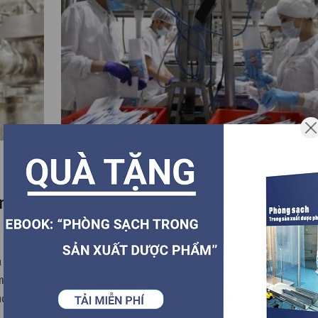
04.06.2022
 nhà
10 nguyên tắc cơ bản của GMP trong
máy thực phẩm ( phần 2)
a đảm
Ở Phần 1, chúng ta đã tìm hiểu về Tổng quát, thẩm định
một cách
trình làm việc theo chuẩn GMP. Tiếp nối với phần 2 chún
hợp với
tìm hiểu việc đào tạo và phát triển nhân viên, bảo dưỡ
uy định
thiết kế nhà xưởng để đạt tiêu chuẩn GMP.