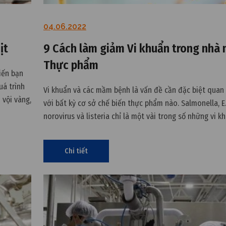
04.06.2022
ịt
9 Cách làm giảm Vi khuẩn trong nhà
Thực phẩm
hiến bạn
uá trình
Vi khuẩn và các mầm bệnh là vấn đề cần đặc biệt quan
 vội vàng,
với bất kỳ cơ sở chế biến thực phẩm nào. Salmonella, E. 
quả khác.
norovirus và listeria chỉ là một vài trong số những vi k
thể gây ra ô nhiễm và gây bệnh nếu không được kiểm s
chẽ.
Chi tiết