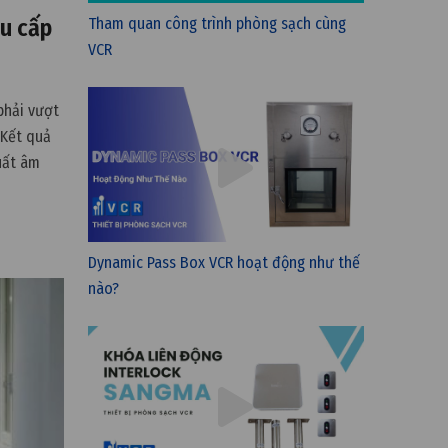
Tham quan công trình phòng sạch cùng
hu cấp
VCR
phải vượt
 Kết quả
uất âm
 cách
Dynamic Pass Box VCR hoạt động như thế
nào?