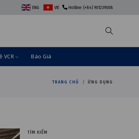
ENG
VIE
Hotline: (+84) 901239008
ề VCR
Báo Giá
TRANG CHỦ
ỨNG DỤNG
TÌM KIẾM