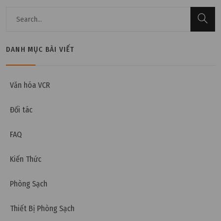
DANH MỤC BÀI VIẾT
Thứ bảy, 07/01/2023 | 09:28
ASHRAE 52 là gì? Phân biệt ASHRAE 52.1 và ASHRAE
Văn hóa VCR
52.2
Đối tác
FAQ
Kiến Thức
Phòng Sạch
Thiết Bị Phòng Sạch