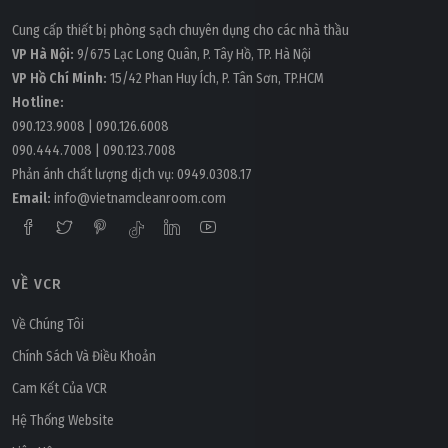
Cung cấp thiết bị phòng sạch chuyên dụng cho các nhà thầu
VP Hà Nội:
9/675 Lạc Long Quân, P. Tây Hồ, TP. Hà Nội
VP Hồ Chí Minh:
15/42 Phan Huy Ích, P. Tân Sơn, TP.HCM
Hotline:
090.123.9008
|
090.126.6008
090.444.7008
|
090.123.7008
Phản ánh chất lượng dịch vụ:
0949.0308.17
Email:
info@vietnamcleanroom.com
Thứ năm, 17/11/2022 | 11:49
Tấm lọc G4: Đặc điểm và ứng dụng
VỀ VCR
Về Chúng Tôi
Chính Sách Và Điều Khoản
Cam Kết Của VCR
Hệ Thống Website