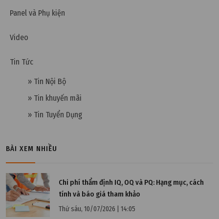
Panel và Phụ kiện
Thứ hai, 19/12/2022 | 10:08
Video
Phân biệt filter G4 và filter F7
Tin Tức
» Tin Nội Bộ
» Tin khuyến mãi
» Tin Tuyển Dụng
BÀI XEM NHIỀU
Chi phí thẩm định IQ, OQ và PQ: Hạng mục, cách
tính và báo giá tham khảo
Thứ sáu, 10/07/2026 | 14:05
Chủ nhật, 11/12/2022 | 15:53