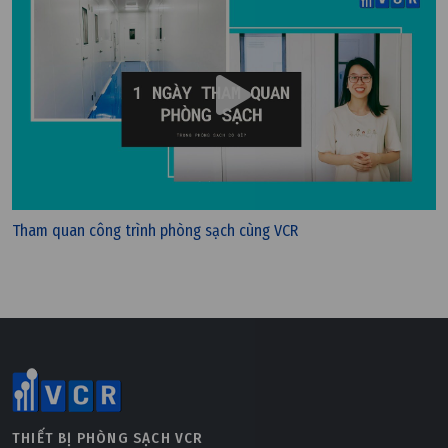
Tham quan công trình phòng sạch cùng VCR
Thứ bảy, 26/11/2022 | 11:26
Bông lọc bụi G1, G2, G3, G4 – Bông lọc bụi thô
THIẾT BỊ PHÒNG SẠCH VCR