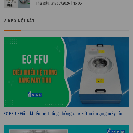
Thứ sáu, 31/07/2026 | 16:05
VIDEO NỔI BẬT
Chủ nhật, 27/11/2022 | 21:24
EC FFU - Điều khiển hệ thống thông qua kết nối mạng máy tính
Tấm lọc thô: Phân loại và quy cách