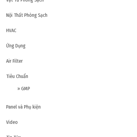
Nội Thất Phòng Sạch
HVAC
Ứng Dụng
Air Filter
Tiêu Chuẩn
» GMP
Thứ tư, 10/08/2022 | 15:34
Lựa chọn Panel cho nhà máy Dược phẩm
Panel và Phụ kiện
Video