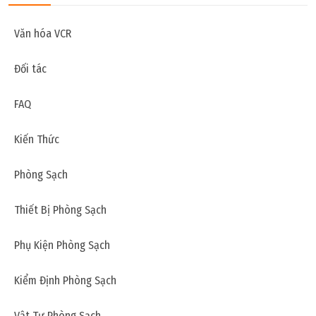
Panel bông khoáng
Văn hóa VCR
Đối tác
FAQ
Kiến Thức
Phòng Sạch
Thiết Bị Phòng Sạch
Phụ Kiện Phòng Sạch
Thứ tư, 10/08/2022 | 15:35
Kiểm Định Phòng Sạch
Ưu điểm và nhược điểm của panel EPS
Vật Tư Phòng Sạch