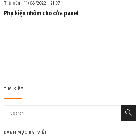
Thứ năm, 11/08/2022 | 21:07
Phụ kiện nhôm cho cửa panel
TÌM KIẾM
Thứ tư, 10/08/2022 | 15:38
DANH MỤC BÀI VIẾT
Panel bông khoáng là gì? Một số đặc điểm của