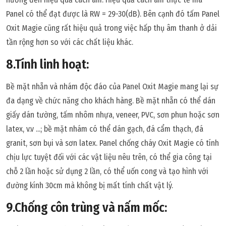
Panel có thể đạt được là RW = 29-30(dB). Bên cạnh đó tấm Panel
Oxit Magie cũng rất hiệu quả trong việc hấp thụ âm thanh ở dải
tần rộng hơn so với các chất liệu khác.
8.Tính linh hoạt:
Bề mặt nhẵn và nhám độc đáo của Panel Oxit Magie mang lại sự
đa dạng về chức năng cho khách hàng. Bề mặt nhẵn có thể dán
giấy dán tường, tấm nhôm nhựa, veneer, PVC, sơn phun hoặc sơn
latex, v.v ...; bề mặt nhám có thể dán gạch, đá cẩm thạch, đá
granit, sơn bụi và sơn latex. Panel chống cháy Oxit Magie có tính
chịu lực tuyệt đối với các vật liệu nêu trên, có thể gia công tại
chỗ 2 lần hoặc sử dụng 2 lần, có thể uốn cong và tạo hình với
đường kính 30cm mà không bị mất tính chất vật lý.
9.Chống côn trùng và nấm mốc: