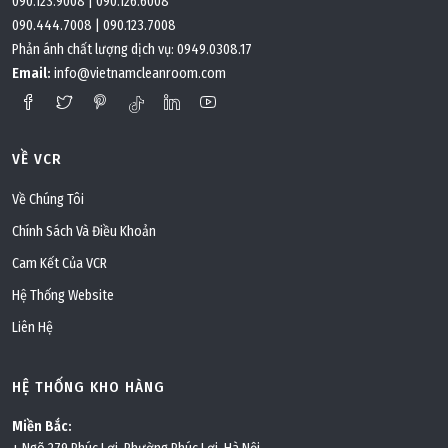
090.123.9008
|
090.126.6008
090.444.7008
|
090.123.7008
Thứ sáu, 03/06/2022 | 20:51
Phản ánh chất lượng dịch vụ:
0949.0308.17
Panel phòng sạch là gì? Chọn loại panel nào cho
Email:
info@vietnamcleanroom.com
phòng sạch
VỀ VCR
Về Chúng Tôi
Chính Sách Và Điều Khoản
Cam Kết Của VCR
Hệ Thống Website
Liên Hệ
HỆ THỐNG KHO HÀNG
Miền Bắc: