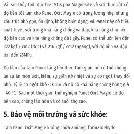
Vải sợi thủy tinh đặc biệt 5.1.8 pha Magnesite và sợi thực vật có
độ bền tốt làm cho Panel Oxit Magie có trọng lượng nhẹ, nhưng
cấu trúc nhỏ gọn, ổn định, không biến dạng. Và Panel này có hiệu
suất tuyệt vời trong khả năng chống va đập, khả năng chịu nén,
độ bền cao và khả năng chống đứt gãy. Panel có thể uốn lên đến
322 kgf / cm2 (dọc) và 216 kgf / cm2 (ngang), với độ bền va đập
lên đến 25MPa.
Độ bền của tấm Panel tăng lên theo thời gian, nó có thể chống
lại sự ăn mòn axit, kiềm, sự giãn nở nhiệt và sự co ngót thay đổi
nhỏ. Tỷ lệ co ngót khô ≤ 0,3% và nó có khả năng chống băng giá
-40 ℃. Sau một thời gian thử nghiệm Panel Oxit Magie có độ
bền cao, chống lão hóa và có tuổi thọ cao.
5. Bảo vệ môi trường và sức khỏe:
Tấm Panel Oxit Magie không chứa amiăng, formaldehyde,