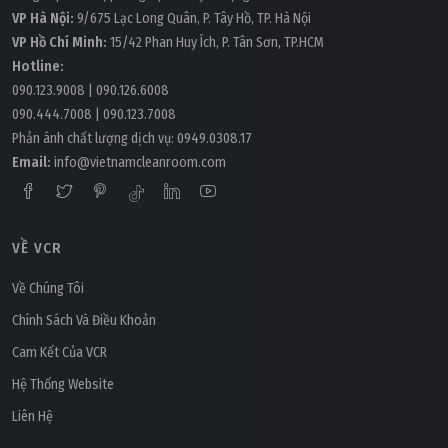
VP Hà Nội:
9/675 Lạc Long Quân, P. Tây Hồ, TP. Hà Nội
VP Hồ Chí Minh:
15/42 Phan Huy Ích, P. Tân Sơn, TP.HCM
Hotline:
090.123.9008
|
090.126.6008
090.444.7008
|
090.123.7008
Phản ánh chất lượng dịch vụ:
0949.0308.17
Email:
info@vietnamcleanroom.com
VỀ VCR
Về Chúng Tôi
Chính Sách Và Điều Khoản
Cam Kết Của VCR
Hệ Thống Website
Liên Hệ