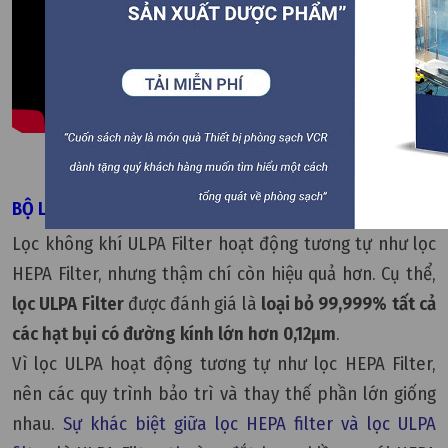
Kiểm tra tính toàn vẹn của màng lọc - Video tham khảo
BỘ LỌC ULPA FILTER
Lọc không khí ULPA Filter hoạt động tương tự như lọc
HEPA Filter, nhưng thậm chí còn hiệu quả hơn. Cụ thể,
lọc ULPA Filter
được đánh giá là
loại bỏ 99,999% tất cả
các hạt bụi có đường kính lớn hơn 0,12µm
.
Vì lọc ULPA hoạt động tương tự như lọc HEPA Filter,
nên các quy trình bảo trì và thay thế phần lớn giống
nhau.
Sự khác biệt giữa lọc HEPA filter và lọc ULPA