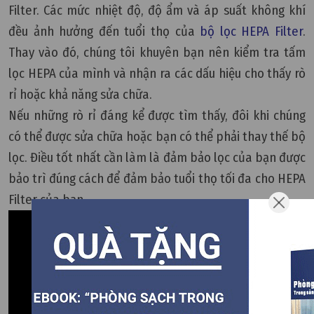
Filter. Các mức nhiệt độ, độ ẩm và áp suất không khí
đều ảnh hưởng đến tuổi thọ của
bộ lọc HEPA Filter
.
Thay vào đó, chúng tôi khuyên bạn nên kiểm tra tấm
lọc HEPA của mình và nhận ra các dấu hiệu cho thấy rò
rỉ hoặc khả năng sửa chữa.
Nếu những rò rỉ đáng kể được tìm thấy, đôi khi chúng
có thể được sửa chữa hoặc bạn có thể phải thay thế bộ
lọc. Điều tốt nhất cần làm là đảm bảo lọc của bạn được
bảo trì đúng cách để đảm bảo tuổi thọ tối đa cho HEPA
Filter của bạn.