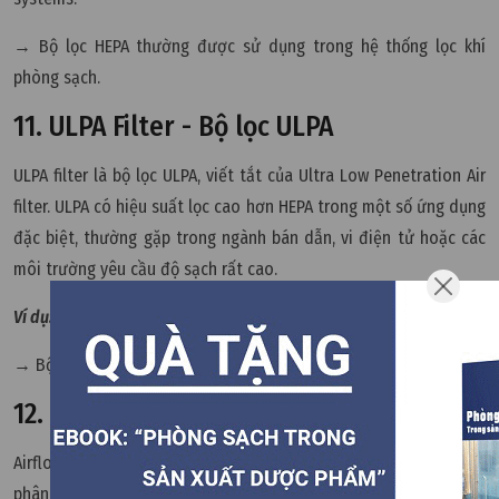
→ Bộ lọc HEPA thường được sử dụng trong hệ thống lọc khí
phòng sạch.
11. ULPA Filter - Bộ lọc ULPA
ULPA filter là bộ lọc ULPA, viết tắt của Ultra Low Penetration Air
filter. ULPA có hiệu suất lọc cao hơn HEPA trong một số ứng dụng
đặc biệt, thường gặp trong ngành bán dẫn, vi điện tử hoặc các
môi trường yêu cầu độ sạch rất cao.
Ví dụ:
ULPA filters are used in high-grade cleanrooms.
→ Bộ lọc ULPA được sử dụng trong các phòng sạch cấp cao.
12. Airflow - Luồng khí
Airflow là luồng khí. Trong phòng sạch, hướng đi, tốc độ và cách
phân phối luồng khí ảnh hưởng trực tiếp đến khả năng kiểm soát