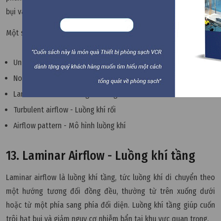
bụi và nhiễm bẩn.
Một số cụm từ thường gặp:
Unidirectional airflow - Luồng khí một chiều
Non-unidirectional airflow - Luồng khí không một chiều
Laminar airflow - Luồng khí tầng
Turbulent airflow - Luồng khí rối
Airflow pattern - Mô hình luồng khí
13. Laminar Airflow - Luồng khí tầng
Laminar airflow là luồng khí tầng, tức luồng khí di chuyển theo
một hướng tương đối đồng đều, thường từ trên xuống dưới
hoặc từ một phía sang phía đối diện. Luồng khí tầng giúp cuốn
trôi hạt bụi và giảm nguy cơ nhiễm bẩn tại khu vực quan trọng.