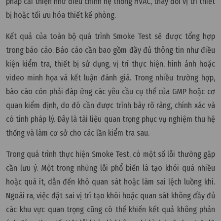
pháp cải thiện như điều chỉnh hệ thống HVAC, thay đổi vị trí thiết
bị hoặc tối ưu hóa thiết kế phòng.
Kết quả của toàn bộ quá trình Smoke Test sẽ được tổng hợp
trong báo cáo. Báo cáo cần bao gồm đầy đủ thông tin như điều
kiện kiểm tra, thiết bị sử dụng, vị trí thực hiện, hình ảnh hoặc
video minh họa và kết luận đánh giá. Trong nhiều trường hợp,
báo cáo còn phải đáp ứng các yêu cầu cụ thể của GMP hoặc cơ
quan kiểm định, do đó cần được trình bày rõ ràng, chính xác và
có tính pháp lý. Đây là tài liệu quan trọng phục vụ nghiệm thu hệ
thống và làm cơ sở cho các lần kiểm tra sau.
Trong quá trình thực hiện Smoke Test, có một số lỗi thường gặp
cần lưu ý. Một trong những lỗi phổ biến là tạo khói quá nhiều
hoặc quá ít, dẫn đến khó quan sát hoặc làm sai lệch luồng khí.
Ngoài ra, việc đặt sai vị trí tạo khói hoặc quan sát không đầy đủ
các khu vực quan trọng cũng có thể khiến kết quả không phản