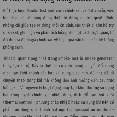
Để thực hiện Smoke Test một cách chính xác và đạt chuẩn, việc
lựa chọn và sử dụng đúng thiết bị đóng vai trò quyết định.
Không chỉ giúp tạo ra dòng khói ổn định, các thiết bị còn hỗ trợ
quan sát, ghi nhận và phân tích luồng khí một cách trực quan, từ
đó đưa ra đánh giá chính xác về hiệu quả vận hành của hệ thống
phòng sạch.
Thiết bị quan trọng nhất trong Smoke Test là smoke generator
(máy tạo khói). Đây là thiết bị có chức năng chuyển đổi dung
dịch tạo khói thành các hạt khí dung siêu mịn, đủ nhẹ để di
chuyển theo dòng khí mà không làm ảnh hưởng đến cấu trúc
luồng khí. Về nguyên lý hoạt động, máy tạo khói thường sử dụng
hai công nghệ chính: gia nhiệt dung dịch để tạo hơi khói
(thermal method - phương pháp nhiệt) hoặc sử dụng khí nén để
phân tán dung dịch thành hạt mịn (compressed air method -
phương pháp khí nén). Mỗi loại có ưu điểm riêng, trong đó máy