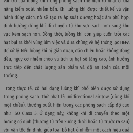
Vai trò của luồng khí trong phòng sạch thể hiện rõ nhất ở khả
năng kiểm soát nhiễm bẩn. Khi luồng khí được thiết kế và vận
hành đúng cách, nó sẽ tạo ra áp suất dương hoặc âm phù hợp,
định hướng dòng khí di chuyển từ khu vực sạch hơn sang khu
vực kém sạch hơn. Đồng thời, luồng khí còn giúp cuốn trôi các
hạt bụi ra khỏi vùng làm việc và đưa chúng về hệ thống lọc HEPA
để xử lý. Nếu luồng khí bị gián đoạn, đảo chiều hoặc không đồng
đều, nguy cơ nhiễm chéo và tích tụ hạt sẽ tăng cao, ảnh hưởng
trực tiếp đến chất lượng sản phẩm và độ an toàn của môi
trường.
Trong thực tế, có hai dạng luồng khí phổ biến được sử dụng
trong phòng sạch. Thứ nhất là unidirectional airflow (dòng khí
một chiều), thường xuất hiện trong các phòng sạch cấp độ cao
như ISO Class 5. Ở dạng này, không khí di chuyển theo một
hướng cố định (thường từ trên xuống dưới hoặc từ trước ra sau)
với vận tốc ổn định, giúp loại bỏ hạt ô nhiễm một cách hiệu quả