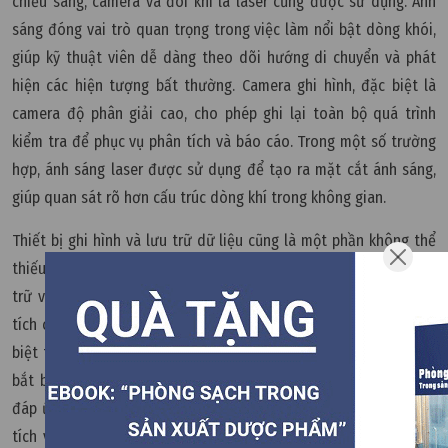
chiếu sáng, camera và đôi khi là laser cũng được sử dụng. Ánh
sáng đóng vai trò quan trọng trong việc làm nổi bật dòng khói,
giúp kỹ thuật viên dễ dàng theo dõi hướng di chuyển và phát
hiện các hiện tượng bất thường. Camera ghi hình, đặc biệt là
camera độ phân giải cao, cho phép ghi lại toàn bộ quá trình
kiểm tra để phục vụ phân tích và báo cáo. Trong một số trường
hợp, ánh sáng laser được sử dụng để tạo ra mặt cắt ánh sáng,
giúp quan sát rõ hơn cấu trúc dòng khí trong không gian.
Thiết bị ghi hình và lưu trữ dữ liệu cũng là một phần không thể
thiếu trong Smoke Test hiện đại. Các hệ thống này cho phép lưu
trữ video, hình ảnh và dữ liệu liên quan để phục vụ việc phân
tích chi tiết và làm bằng chứng trong quá trình thẩm định. Đặc
biệt trong ngành dược phẩm, việc ghi lại Smoke Test là yêu cầu
bắt buộc để chứng minh với cơ quan kiểm định rằng luồng khí
đáp ứng tiêu chuẩn GMP. Các phần mềm đi kèm còn hỗ trợ phân
tích video, đánh dấu vùng bất thường và tạo báo cáo chuyên