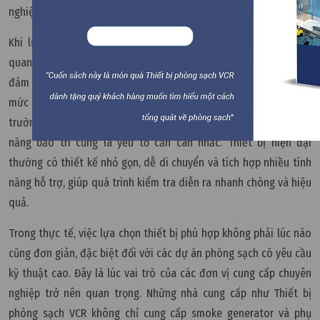
nghiệp.
Khi lựa chọn thiết bị Smoke Test, cần xem xét nhiều tiêu chí
quan trọng. Trước hết là khả năng tạo khói ổn định và đồng đều,
đảm bảo không ảnh hưởng đến luồng khí tự nhiên. Tiếp theo là
mức độ an toàn của dung dịch và thiết bị, đặc biệt trong môi
trường nhạy cảm. Ngoài ra, tính linh hoạt, dễ sử dụng và khả
năng bảo trì cũng là yếu tố cần cân nhắc. Thiết bị hiện đại
thường có thiết kế nhỏ gọn, dễ di chuyển và tích hợp nhiều tính
năng hỗ trợ, giúp quá trình kiểm tra diễn ra nhanh chóng và hiệu
quả.
Trong thực tế, việc lựa chọn thiết bị phù hợp không phải lúc nào
cũng đơn giản, đặc biệt đối với các dự án phòng sạch có yêu cầu
kỹ thuật cao. Đây là lúc vai trò của các đơn vị cung cấp chuyên
nghiệp trở nên quan trọng. Những nhà cung cấp như Thiết bị
phòng sạch VCR không chỉ cung cấp smoke generator và phụ