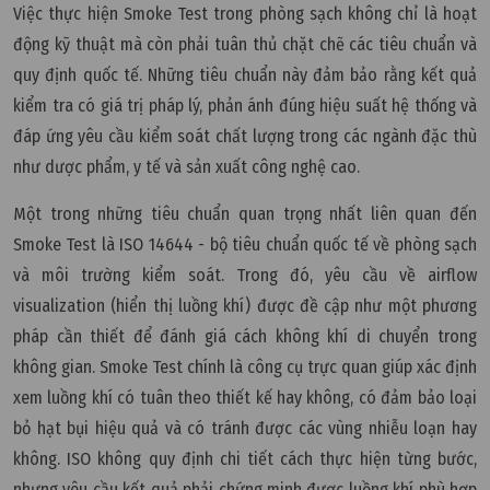
Việc thực hiện Smoke Test trong phòng sạch không chỉ là hoạt
động kỹ thuật mà còn phải tuân thủ chặt chẽ các tiêu chuẩn và
quy định quốc tế. Những tiêu chuẩn này đảm bảo rằng kết quả
kiểm tra có giá trị pháp lý, phản ánh đúng hiệu suất hệ thống và
đáp ứng yêu cầu kiểm soát chất lượng trong các ngành đặc thù
như dược phẩm, y tế và sản xuất công nghệ cao.
Một trong những tiêu chuẩn quan trọng nhất liên quan đến
Smoke Test là ISO 14644 - bộ tiêu chuẩn quốc tế về phòng sạch
và môi trường kiểm soát. Trong đó, yêu cầu về airflow
visualization (hiển thị luồng khí) được đề cập như một phương
pháp cần thiết để đánh giá cách không khí di chuyển trong
không gian. Smoke Test chính là công cụ trực quan giúp xác định
xem luồng khí có tuân theo thiết kế hay không, có đảm bảo loại
bỏ hạt bụi hiệu quả và có tránh được các vùng nhiễu loạn hay
không. ISO không quy định chi tiết cách thực hiện từng bước,
nhưng yêu cầu kết quả phải chứng minh được luồng khí phù hợp