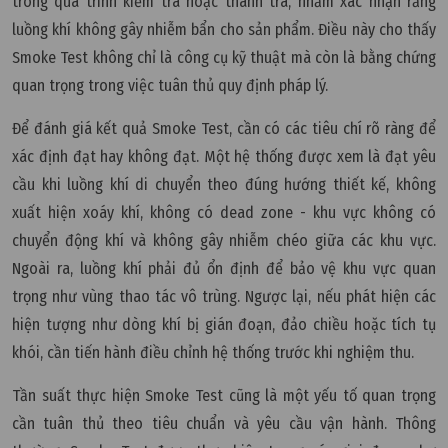
trong quá trình kiểm tra hoặc thanh tra, nhằm xác nhận rằng
luồng khí không gây nhiễm bẩn cho sản phẩm. Điều này cho thấy
Smoke Test không chỉ là công cụ kỹ thuật mà còn là bằng chứng
quan trọng trong việc tuân thủ quy định pháp lý.
Để đánh giá kết quả Smoke Test, cần có các tiêu chí rõ ràng để
xác định đạt hay không đạt. Một hệ thống được xem là đạt yêu
cầu khi luồng khí di chuyển theo đúng hướng thiết kế, không
xuất hiện xoáy khí, không có dead zone - khu vực không có
chuyển động khí và không gây nhiễm chéo giữa các khu vực.
Ngoài ra, luồng khí phải đủ ổn định để bảo vệ khu vực quan
trọng như vùng thao tác vô trùng. Ngược lại, nếu phát hiện các
hiện tượng như dòng khí bị gián đoạn, đảo chiều hoặc tích tụ
khói, cần tiến hành điều chỉnh hệ thống trước khi nghiệm thu.
Tần suất thực hiện Smoke Test cũng là một yếu tố quan trọng
cần tuân thủ theo tiêu chuẩn và yêu cầu vận hành. Thông