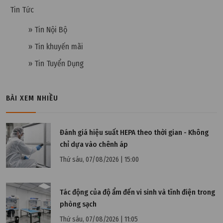
Thông gió tự nhiên là gì? Các phương pháp thông
Tin Tức
gió tự nhiên phổ biến
» Tin Nội Bộ
» Tin khuyến mãi
» Tin Tuyển Dụng
BÀI XEM NHIỀU
Đánh giá hiệu suất HEPA theo thời gian - Không
chỉ dựa vào chênh áp
Thứ sáu, 07/08/2026 | 15:00
Tác động của độ ẩm đến vi sinh và tĩnh điện trong
Thứ tư, 02/11/2022 | 09:59
phòng sạch
PAU là gì? Nguyên tắc thiết kế & Cách tính PAU
Thứ sáu, 07/08/2026 | 11:05