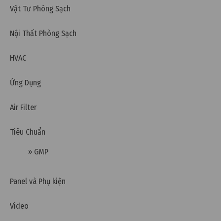
Vật Tư Phòng Sạch
Thông gió là gì? Phân loại & Mục đích sử dụng
thông gió
Nội Thất Phòng Sạch
HVAC
Ứng Dụng
Air Filter
Tiêu Chuẩn
» GMP
Panel và Phụ kiện
Thứ hai, 07/11/2022 | 09:49
Video