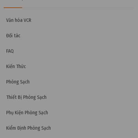
Thứ hai, 07/11/2022 | 10:29
Thông gió nhà xưởng là gì? Các giải pháp thông gió
Văn hóa VCR
nhà xưởng phổ biến nhất
Đối tác
FAQ
Kiến Thức
Phòng Sạch
Thiết Bị Phòng Sạch
Phụ Kiện Phòng Sạch
Kiểm Định Phòng Sạch
Thứ hai, 07/11/2022 | 10:25