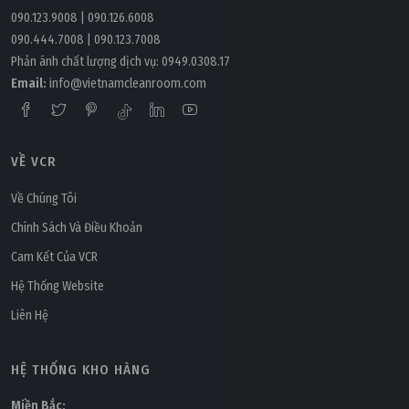
090.123.9008
|
090.126.6008
090.444.7008
|
090.123.7008
Phản ánh chất lượng dịch vụ:
0949.0308.17
Email:
info@vietnamcleanroom.com
VỀ VCR
Thứ ba, 01/11/2022 | 17:11
ACMV là gì? Phân biệt giữa HVAC và ACMV
Về Chúng Tôi
Chính Sách Và Điều Khoản
Cam Kết Của VCR
Hệ Thống Website
Liên Hệ
HỆ THỐNG KHO HÀNG
Miền Bắc: