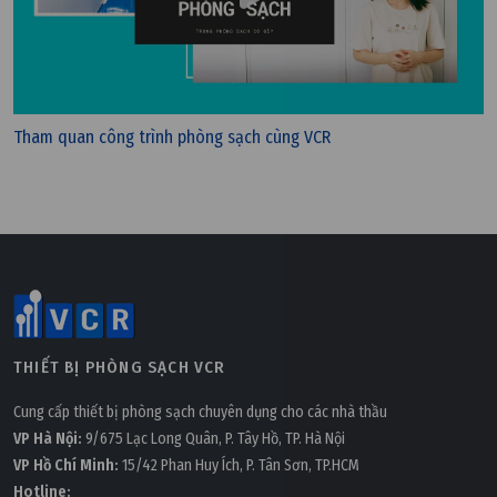
Tham quan công trình phòng sạch cùng VCR
Thứ ba, 01/11/2022 | 17:12
AHU và FCU khác biệt nhau như thế nào?
THIẾT BỊ PHÒNG SẠCH VCR
Cung cấp thiết bị phòng sạch chuyên dụng cho các nhà thầu
VP Hà Nội:
9/675 Lạc Long Quân, P. Tây Hồ, TP. Hà Nội
VP Hồ Chí Minh:
15/42 Phan Huy Ích, P. Tân Sơn, TP.HCM
Hotline: