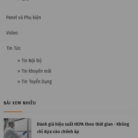
Panel và Phụ kiện
Thứ tư, 02/11/2022 | 09:59
Video
PAU là gì? Nguyên tắc thiết kế & Cách tính PAU
Tin Tức
» Tin Nội Bộ
» Tin khuyến mãi
» Tin Tuyển Dụng
BÀI XEM NHIỀU
Đánh giá hiệu suất HEPA theo thời gian - Không
chỉ dựa vào chênh áp