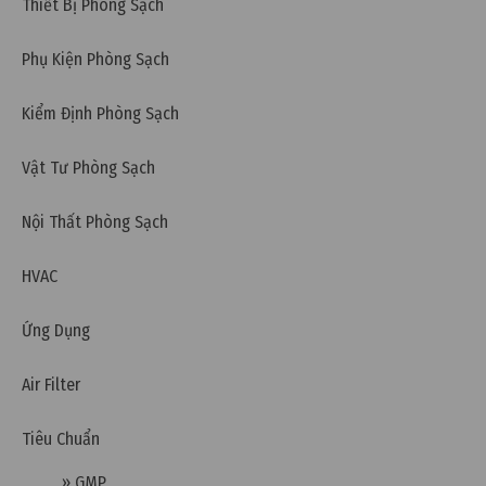
Thiết Bị Phòng Sạch
Phụ Kiện Phòng Sạch
Kiểm Định Phòng Sạch
Thứ hai, 07/11/2022 | 09:49
Vật Tư Phòng Sạch
Thông gió tự nhiên là gì? Các phương pháp thông
gió tự nhiên phổ biến
Nội Thất Phòng Sạch
HVAC
Ứng Dụng
Air Filter
Tiêu Chuẩn
» GMP