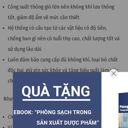
Công suất thông gió lớn nên không khí lưu thông
tốt, giảm độ ẩm về mức cần thiết.
Hệ thống có cấu tạo từ các vật liệu có độ bền,
chống han gỉ nên có tuổi thọ cao, chất lượng tốt và
sử dụng lâu dài.
Luôn đảm bảo cung cấp đủ không khí, loại bỏ chất
độc hại, giữ gìn sức khỏe và tăng hiệu suất làm việc
cho người lao động.
Nhược điểm:
Chi phí lắp đặt, vận hành và bảo dưỡng cao.
Vì sử dụng các thiết bị như quạt thông hút gió,