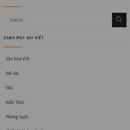
DANH MỤC BÀI VIẾT
Thứ hai, 07/11/2022 | 10:25
Thông gió là gì? Phân loại & Mục đích sử dụng
Văn hóa VCR
thông gió
Đối tác
FAQ
Kiến Thức
Phòng Sạch