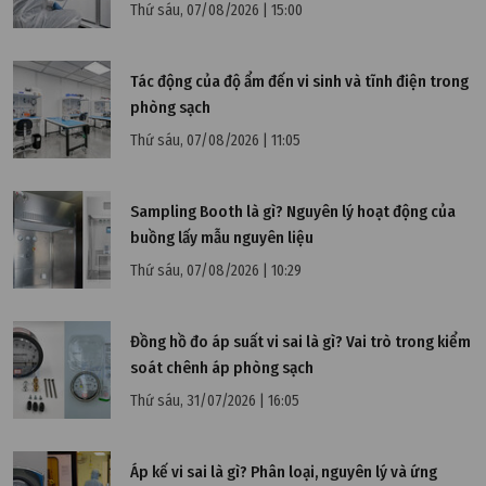
Thứ sáu, 07/08/2026 | 15:00
Thứ tư, 02/11/2022 | 09:53
Tác động của độ ẩm đến vi sinh và tĩnh điện trong
Chiller là gì? Mọi thứ bạn cần biết về hệ thống
phòng sạch
Chiller
Thứ sáu, 07/08/2026 | 11:05
Sampling Booth là gì? Nguyên lý hoạt động của
buồng lấy mẫu nguyên liệu
Thứ sáu, 07/08/2026 | 10:29
Đồng hồ đo áp suất vi sai là gì? Vai trò trong kiểm
soát chênh áp phòng sạch
Thứ sáu, 31/07/2026 | 16:05
Áp kế vi sai là gì? Phân loại, nguyên lý và ứng