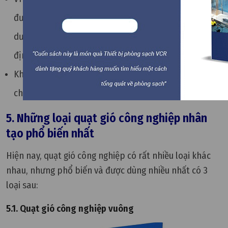
đường ống dẫn… nên phải vệ sinh liên tục, bảo
dưỡng hệ thống để đảm bảo nó luôn vận hành ổn
định.
Khi lắp đặt phải có đơn vị tư vấn, thiết kế, thi công
chuyên nghiệp.
5. Những loại quạt gió công nghiệp nhân
tạo phổ biến nhất
Hiện nay, quạt gió công nghiệp có rất nhiều loại khác
nhau, nhưng phổ biến và được dùng nhiều nhất có 3
loại sau:
5.1. Quạt gió công nghiệp vuông