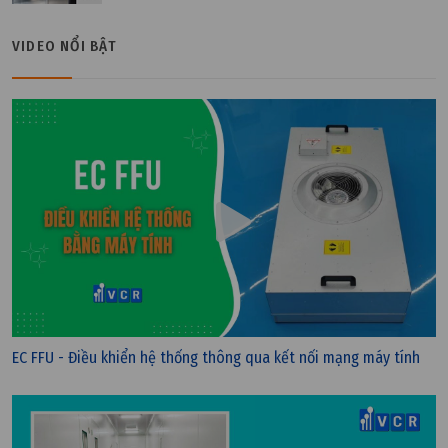
VIDEO NỔI BẬT
Chủ nhật, 27/11/2022 | 21:24
EC FFU - Điều khiển hệ thống thông qua kết nối mạng máy tính
Tấm lọc thô: Phân loại và quy cách