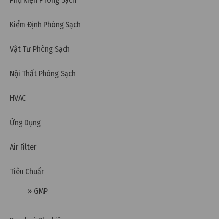
Phụ Kiện Phòng Sạch
Kiểm Định Phòng Sạch
Thứ bảy, 24/12/2022 | 11:10
Vật Tư Phòng Sạch
Lưới lọc bụi: Phân loại và ứng dụng
Nội Thất Phòng Sạch
HVAC
Ứng Dụng
Air Filter
Tiêu Chuẩn
» GMP