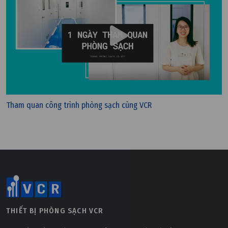
Tham quan công trình phòng sạch cùng VCR
Thứ bảy, 26/11/2022 | 11:26
Bông lọc bụi G1, G2, G3, G4 – Bông lọc bụi thô
THIẾT BỊ PHÒNG SẠCH VCR