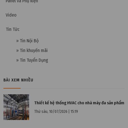
Panel và Phụ kiện
Thứ hai, 19/12/2022 | 10:08
Video
Phân biệt filter G4 và filter F7
Tin Tức
» Tin Nội Bộ
» Tin khuyến mãi
» Tin Tuyển Dụng
BÀI XEM NHIỀU
Thiết kế hệ thống HVAC cho nhà máy đa sản phẩm
Thứ sáu, 10/07/2026 | 15:19
Chủ nhật, 11/12/2022 | 15:53
Lọc bụi tĩnh điện – Giải pháp hữu hiệu cho môi