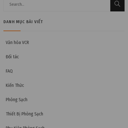
DANH MỤC BÀI VIẾT
Thứ bảy, 07/01/2023 | 09:28
ASHRAE 52 là gì? Phân biệt ASHRAE 52.1 và ASHRAE
Văn hóa VCR
52.2
Đối tác
FAQ
Kiến Thức
Phòng Sạch
Thiết Bị Phòng Sạch