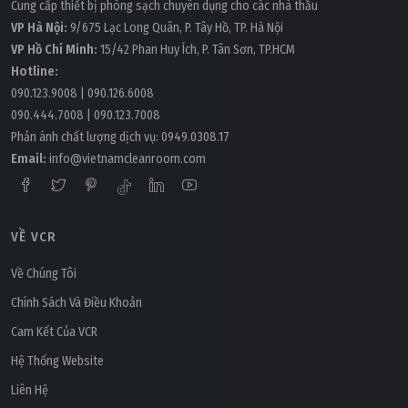
Cung cấp thiết bị phòng sạch chuyên dụng cho các nhà thầu
VP Hà Nội:
9/675 Lạc Long Quân, P. Tây Hồ, TP. Hà Nội
VP Hồ Chí Minh:
15/42 Phan Huy Ích, P. Tân Sơn, TP.HCM
Hotline:
090.123.9008
|
090.126.6008
090.444.7008
|
090.123.7008
Phản ánh chất lượng dịch vụ:
0949.0308.17
Email:
info@vietnamcleanroom.com
Thứ năm, 17/11/2022 | 11:49
Tấm lọc G4: Đặc điểm và ứng dụng
VỀ VCR
Về Chúng Tôi
Chính Sách Và Điều Khoản
Cam Kết Của VCR
Hệ Thống Website
Liên Hệ