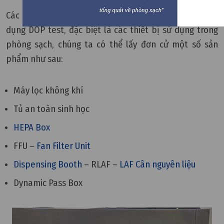
Các thiết bị sử dụng lọc HEPA (hoặc ULPA) đều cần sử
dụng DOP test, đặc biệt là các thiết bị sử dụng trong
phòng sạch, chúng ta có thể lấy đơn cử một số sản
phẩm như sau:
Máy lọc không khí
Tủ an toàn sinh học
HEPA Box
FFU –
Fan Filter Unit
Dispensing Booth
– RLAF –
LAF Cân nguyên liệu
Dynamic Pass Box