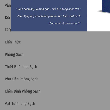
Văn hóa VCR
Đối tác
FAQ
Kiến Thức
Phòng Sạch
Thiết Bị Phòng Sạch
Phụ Kiện Phòng Sạch
Thứ tư, 31/01/2024 | 11:51
Kiểm Định Phòng Sạch
Xử lý nước thải chế biến thực phẩm theo quy chuẩn
Việt Nam
Vật Tư Phòng Sạch