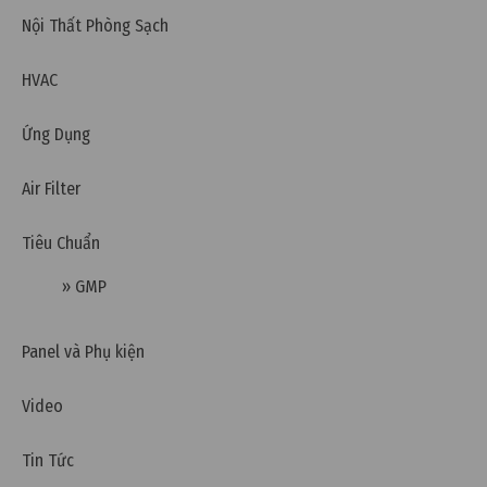
Nội Thất Phòng Sạch
HVAC
Ứng Dụng
Air Filter
Tiêu Chuẩn
» GMP
Thứ tư, 31/01/2024 | 11:01
Panel và Phụ kiện
Tiêu chuẩn nước thải loại A và B theo QCVN
Video
40:2011/BTNMT
Tin Tức