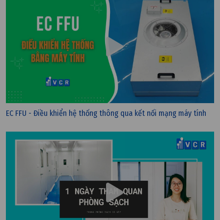
Thứ ba, 30/01/2024 | 15:14
EC FFU - Điều khiển hệ thống thông qua kết nối mạng máy tính
Tiêu chuẩn nước sản xuất mỹ phẩm theo quy định