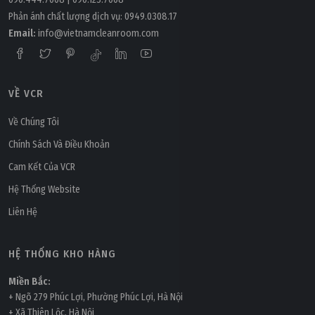
Phản ánh chất lượng dịch vụ:
0949.0308.17
Email:
info@vietnamcleanroom.com
VỀ VCR
Thứ sáu, 26/01/2024 | 11:15
Tổng quan về hệ thống xử lý nước thải sản xuất bia
Về Chúng Tôi
Chính Sách Và Điều Khoản
Cam Kết Của VCR
Hệ Thống Website
Liên Hệ
HỆ THỐNG KHO HÀNG
Miền Bắc:
+ Ngõ 279 Phúc Lợi, Phường Phúc Lợi, Hà Nội
+ Xã Thiên Lộc, Hà Nội