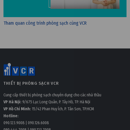
Tham quan công trình phòng sạch cùng VCR
Thứ ba, 30/01/2024 | 14:56
Tiêu chuẩn nước sản xuất thực phẩm mới nhất theo
quy định của Bộ Y Tế
THIẾT BỊ PHÒNG SẠCH VCR
Cung cấp thiết bị phòng sạch chuyên dụng cho các nhà thầu
VP Hà Nội:
9/675 Lạc Long Quân, P. Tây Hồ, TP. Hà Nội
VP Hồ Chí Minh:
15/42 Phan Huy Ích, P. Tân Sơn, TP.HCM
Hotline:
090.123.9008
|
090.126.6008
090.444.7008
|
090.123.7008