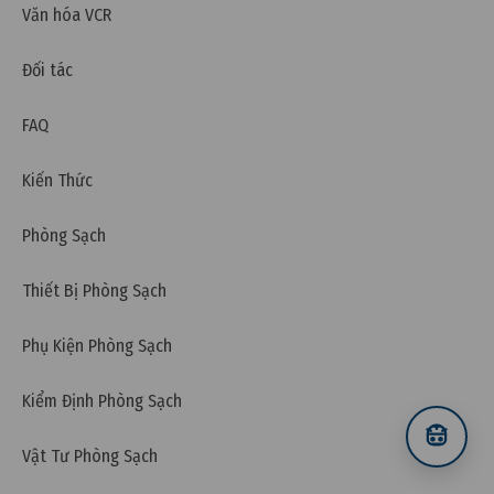
Văn hóa VCR
Đối tác
FAQ
Kiến Thức
Phòng Sạch
Thiết Bị Phòng Sạch
Phụ Kiện Phòng Sạch
Thứ tư, 31/01/2024 | 11:51
Kiểm Định Phòng Sạch
Xử lý nước thải chế biến thực phẩm theo quy chuẩn
Việt Nam
Vật Tư Phòng Sạch