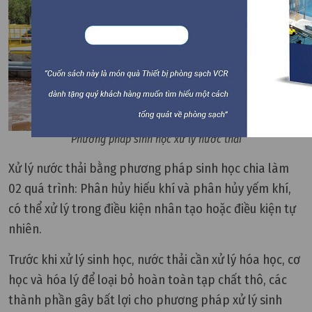
Phương pháp sinh học xử lý nước thải
Xử lý nước thải bằng phương pháp sinh học chia làm
02 quá trình: Phân hủy hiếu khí và phân hủy yếm khí,
có thể xử lý trong điều kiện nhân tạo hoặc điều kiện tự
nhiên.
Trước khi xử lý sinh học, nước thải cần xử lý hóa học, cơ
học và hóa lý để loại bỏ hoàn toàn tạp chất thô, các
thành phần gây bất lợi cho phương pháp xử lý sinh