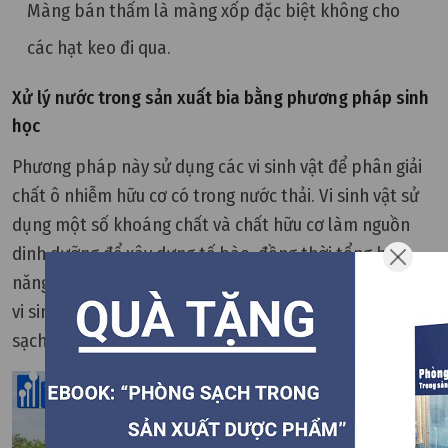
Màng bán thấm là màng xốp đặc biệt không cho
các hạt keo đi qua.
Xử lý nước trong sản xuất bia bằng phương pháp sinh
học
Phương pháp này sử dụng các vi sinh vật để phân giải
chất ô nhiễm hữu cơ có trong nước thải. Vi sinh vật sử
dụng một số khoáng chất và chất hữu cơ làm nguồn
dinh dưỡng để xây dựng tế bào, đồng thời tổng hợp
năng lượng cho quá trình sống. Nhờ quá trình sống của
vi sinh vật, các chất ô nhiễm được chuyển hóa và làm
sạch nước thải