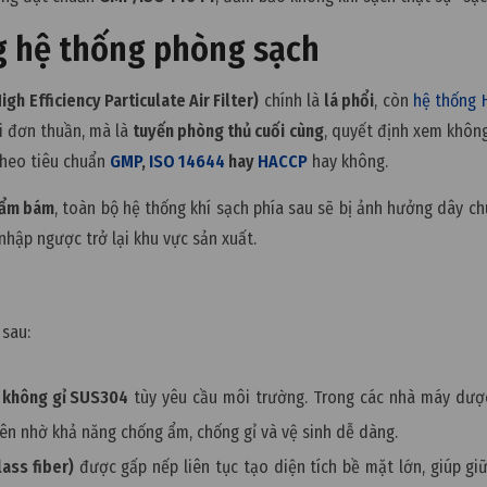
ng hệ thống phòng sạch
igh Efficiency Particulate Air Filter)
chính là
lá phổi
, còn
hệ thống 
ụi đơn thuần, mà là
tuyến phòng thủ cuối cùng
, quyết định xem khôn
theo tiêu chuẩn
GMP
,
ISO 14644
hay
HACCP
hay không.
 ẩm bám
, toàn bộ hệ thống khí sạch phía sau sẽ bị ảnh hưởng dây ch
 nhập ngược trở lại khu vực sản xuất.
sau:
 không gỉ SUS304
tùy yêu cầu môi trường. Trong các nhà máy dượ
ên nhờ khả năng chống ẩm, chống gỉ và vệ sinh dễ dàng.
lass fiber)
được gấp nếp liên tục tạo diện tích bề mặt lớn, giúp giữ