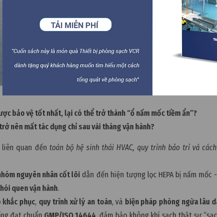
ược bảo vệ tốt nhất, lại có thể trở thành “ổ nấm mốc tiềm ẩn”?
rở nên mất tác dụng chỉ sau vài tháng vận hành?
n liên quan đến
toàn bộ hệ sinh thái HVAC, quy trình bảo trì và các
nhóm nguyên nhân cốt lõi
dẫn đến hiện tượng lọc HEPA bị nấm mốc -
 thói quen vận hành
.
p khắc phục
,
quy trình xử lý an toàn
, và
biện pháp phòng ngừa lâu d
ống đạt chuẩn
GMP/ISO 14644
, đảm bảo không khí sạch thật sự “sạc