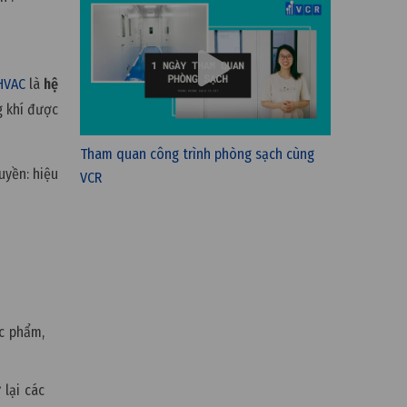
HVAC
là
hệ
g khí được
Tham quan công trình phòng sạch cùng
uyền: hiệu
VCR
c phẩm,
 lại các