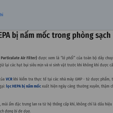
hí
HEPA bị nấm mốc trong phòng sạch
Particulate Air Filter)
được xem là
“lá phổi”
của toàn bộ dây chuyề
 giữ lại các hạt bụi siêu mịn và vi sinh vật trước khi không khí được 
 của
VCR
khi kiểm tra thực tế tại các nhà máy GMP - từ dược phẩm,
gại:
lọc HEPA bị nấm mốc
xuất hiện ngày càng thường xuyên, thậm c
 mùi ẩm đặc trưng lan ra từ hệ thống cấp khí, không chỉ là dấu hiệ
ạch đang bị đe dọa
.