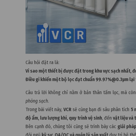
Câu hỏi đặt ra là:
Vì sao một thiết bị được đặt trong khu vực sạch nhất, đ
Điều gì khiến một bộ lọc đạt chuẩn 99.97%@0.3µm lại t
Câu trả lời không chỉ nằm ở bản thân tấm lọc, mà cò
phòng sạch
.
Trong bài viết này,
VCR
sẽ cùng bạn đi sâu phân tích
5 
độ ẩm, lưu lượng khí, quy trình vệ sinh
, đến
vật liệu và
Bên cạnh đó, chúng tôi cũng sẽ trình bày các
giải phá
đội ngũ
kỹ sư, QA/QC và quản lý sản xuất
duy trì hệ th