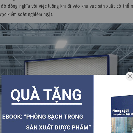
u đó đồng nghĩa với việc luồng khí đi vào khu vực sản xuất có thể
được kiểm soát nghiêm ngặt.