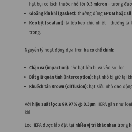
hạt bụi có kích thước nhỏ tới
0.3 micron
- tương đươn
Gioăng kín khí (gasket):
thường dùng
EPDM hoặc sil
Keo bịt (sealant):
là lớp keo chịu nhiệt - thường là
trong.
Nguyên lý hoạt động dựa trên
ba cơ chế chính
:
Chặn va (impaction):
các hạt lớn bị va vào sợi lọc.
Bắt giữ quán tính (interception):
hạt nhỏ bị giữ lại kh
Khuếch tán Brown (diffusion):
hạt siêu nhỏ dao động 
Với
hiệu suất lọc ≥ 99.97% @ 0.3µm
, HEPA gần như loạ
khí.
Lọc HEPA được lắp đặt tại
nhiều vị trí khác nhau
trong hệ