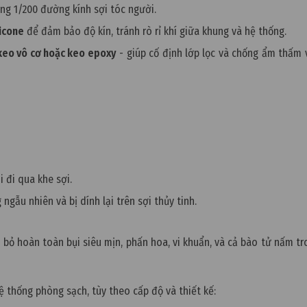
g 1/200 đường kính sợi tóc người.
icone
để đảm bảo độ kín, tránh rò rỉ khí giữa khung và hệ thống.
keo vô cơ hoặc keo epoxy
- giúp cố định lớp lọc và chống ẩm thấm
i đi qua khe sợi.
ngẫu nhiên và bị dính lại trên sợi thủy tinh.
i bỏ hoàn toàn bụi siêu mịn, phấn hoa, vi khuẩn, và cả bào tử nấm t
 thống phòng sạch, tùy theo cấp độ và thiết kế: