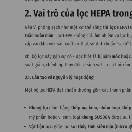
2. Vai trò của lọc HEPA tro
Nếu ví phòng sạch như một cơ thể sống thì
lọc HEPA (H
tuần hoàn máu
. Lọc HEPA không chỉ làm nhiệm vụ lọc b
cấp vào khu vực sản xuất có thật sự đạt chuẩn “sạch” 
Khi bộ lọc này gặp sự cố - đặc biệt là
bị nấm mốc hoặc
suất giảm, chênh áp thay đổi, vi sinh vật có cơ hội xâm
2.1. Cấu tạo và nguyên lý hoạt động
Một bộ lọc HEPA đạt chuẩn thường gồm các thành phần 
Khung lọc:
làm bằng
thép mạ kẽm, nhôm hoặc thép
mỹ phẩm hoặc vi sinh, loại
khung SUS304
được ưu ti
Vật liệu lọc:
giấy lọc
sợi thủy tinh siêu mịn (micro g