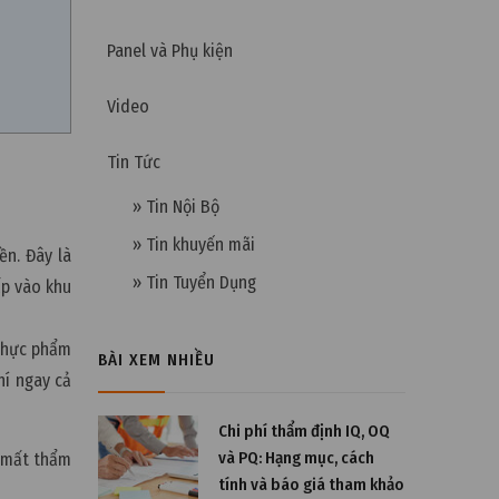
Panel và Phụ kiện
Video
Tin Tức
» Tin Nội Bộ
» Tin khuyến mãi
n. Đây là
» Tin Tuyển Dụng
cấp vào khu
 thực phẩm
BÀI XEM NHIỀU
hí ngay cả
Chi phí thẩm định IQ, OQ
và PQ: Hạng mục, cách
u mất thẩm
tính và báo giá tham khảo