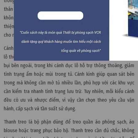
trong các khu vực yêu cầu vệ sinh cao. Với phòng sạch, bề mặt
thân tủ nên nhẵn, hạn chế gờ nổi, mối hàn cần được xử lý gọn và
không tạo điểm bám bụi. Các cạnh sắc nên được bo hoặc hoàn
thiện để giảm nguy cơ gây rách trang phục và đảm bảo an toàn
cho người sử dụng.
Cánh tủ có thể là cánh kín, cánh kính, cánh lưới hoặc cánh tủ đục
lỗ thông thoáng. Cánh kín giúp che chắn trang phục tốt hơn khỏi
bụi bên ngoài, trong khi cánh đục lỗ hỗ trợ thông thoáng, giảm
tình trạng ẩm hoặc mùi trong tủ. Cánh kính giúp quan sát bên
trong mà không cần mở tủ nhiều lần, phù hợp với các khu vực
cần kiểm tra nhanh tình trạng lưu trữ. Tuy nhiên, mỗi kiểu cánh
đều có ưu và nhược điểm, vì vậy cần chọn theo yêu cầu vận
hành, cấp sạch và tần suất sử dụng.
Thanh treo là bộ phận dùng để treo quần áo phòng sạch, áo
blouse hoặc trang phục bảo hộ. Thanh treo cần đủ chắc, không