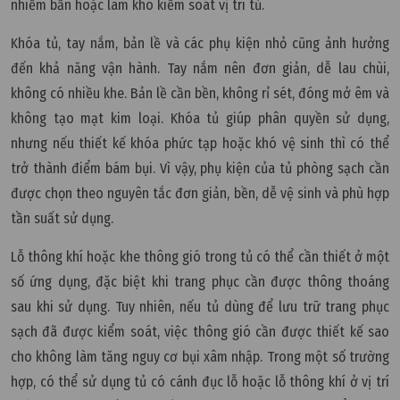
nhiễm bẩn hoặc làm khó kiểm soát vị trí tủ.
Khóa tủ, tay nắm, bản lề và các phụ kiện nhỏ cũng ảnh hưởng
đến khả năng vận hành. Tay nắm nên đơn giản, dễ lau chùi,
không có nhiều khe. Bản lề cần bền, không rỉ sét, đóng mở êm và
không tạo mạt kim loại. Khóa tủ giúp phân quyền sử dụng,
nhưng nếu thiết kế khóa phức tạp hoặc khó vệ sinh thì có thể
trở thành điểm bám bụi. Vì vậy, phụ kiện của tủ phòng sạch cần
được chọn theo nguyên tắc đơn giản, bền, dễ vệ sinh và phù hợp
tần suất sử dụng.
Lỗ thông khí hoặc khe thông gió trong tủ có thể cần thiết ở một
số ứng dụng, đặc biệt khi trang phục cần được thông thoáng
sau khi sử dụng. Tuy nhiên, nếu tủ dùng để lưu trữ trang phục
sạch đã được kiểm soát, việc thông gió cần được thiết kế sao
cho không làm tăng nguy cơ bụi xâm nhập. Trong một số trường
hợp, có thể sử dụng tủ có cánh đục lỗ hoặc lỗ thông khí ở vị trí