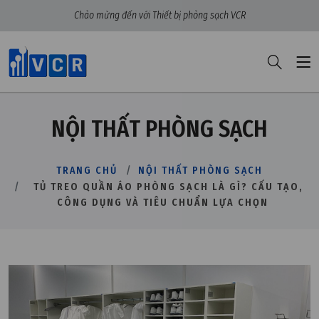
Chào mừng đến với Thiết bị phòng sạch VCR
NỘI THẤT PHÒNG SẠCH
TRANG CHỦ
NỘI THẤT PHÒNG SẠCH
TỦ TREO QUẦN ÁO PHÒNG SẠCH LÀ GÌ? CẤU TẠO,
CÔNG DỤNG VÀ TIÊU CHUẨN LỰA CHỌN