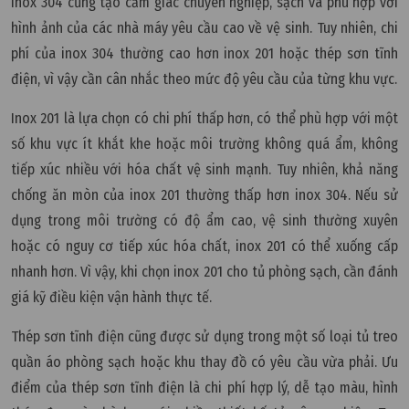
inox 304 cũng tạo cảm giác chuyên nghiệp, sạch và phù hợp với
hình ảnh của các nhà máy yêu cầu cao về vệ sinh. Tuy nhiên, chi
phí của inox 304 thường cao hơn inox 201 hoặc thép sơn tĩnh
điện, vì vậy cần cân nhắc theo mức độ yêu cầu của từng khu vực.
Inox 201 là lựa chọn có chi phí thấp hơn, có thể phù hợp với một
số khu vực ít khắt khe hoặc môi trường không quá ẩm, không
tiếp xúc nhiều với hóa chất vệ sinh mạnh. Tuy nhiên, khả năng
chống ăn mòn của inox 201 thường thấp hơn inox 304. Nếu sử
dụng trong môi trường có độ ẩm cao, vệ sinh thường xuyên
hoặc có nguy cơ tiếp xúc hóa chất, inox 201 có thể xuống cấp
nhanh hơn. Vì vậy, khi chọn inox 201 cho tủ phòng sạch, cần đánh
giá kỹ điều kiện vận hành thực tế.
Thép sơn tĩnh điện cũng được sử dụng trong một số loại tủ treo
quần áo phòng sạch hoặc khu thay đồ có yêu cầu vừa phải. Ưu
điểm của thép sơn tĩnh điện là chi phí hợp lý, dễ tạo màu, hình