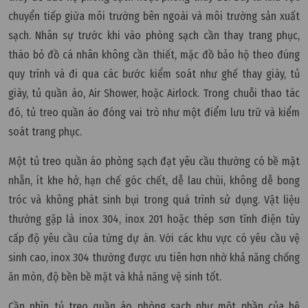
chuyển tiếp giữa môi trường bên ngoài và môi trường sản xuất
sạch. Nhân sự trước khi vào phòng sạch cần thay trang phục,
tháo bỏ đồ cá nhân không cần thiết, mặc đồ bảo hộ theo đúng
quy trình và đi qua các bước kiểm soát như ghế thay giày, tủ
giày, tủ quần áo, Air Shower, hoặc Airlock. Trong chuỗi thao tác
đó, tủ treo quần áo đóng vai trò như một điểm lưu trữ và kiểm
soát trang phục.
Một tủ treo quần áo phòng sạch đạt yêu cầu thường có bề mặt
nhẵn, ít khe hở, hạn chế góc chết, dễ lau chùi, không dễ bong
tróc và không phát sinh bụi trong quá trình sử dụng. Vật liệu
thường gặp là inox 304, inox 201 hoặc thép sơn tĩnh điện tùy
cấp độ yêu cầu của từng dự án. Với các khu vực có yêu cầu vệ
sinh cao, inox 304 thường được ưu tiên hơn nhờ khả năng chống
ăn mòn, độ bền bề mặt và khả năng vệ sinh tốt.
Cần nhìn tủ treo quần áo phòng sạch như một phần của hệ