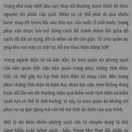
Trong nhà máy GMP, khu vực thay đồ thường được thiết kế theo
nguyên tắc phân cấp sạch. Nhân sự có thể phải đi qua nhiều
bước thay đồ trước khi vào khu vực sản xuất. Ở mỗi bước, trang
phục cần được lưu trữ đúng cách để tránh nhầm lẫn giữa đồ
sạch, đồ đã sử dụng, đồ cá nhân và đồ cần giặt. Tủ treo quần áo
giúp khu vực này có trật tự, hỗ trợ thực hiện đúng SOP.
Trong ngành điện tử và bán dẫn, tủ treo quần áo phòng sạch
còn liên quan đến việc bảo quản trang phục chống tĩnh điện.
ESD, có thể gây hư hại linh kiện điện tử nhạy cảm. Nếu trang
phục chống tĩnh điện bị bám bụi, nhăn lộn xộn, treo không đúng
hoặc để lẫn với đồ thường, hiệu quả kiểm soát tĩnh điện và kiểm
soát hạt có thể bị ảnh hưởng. Vì vậy, tủ treo quần áo không chỉ
phục vụ sự gọn gàng mà còn hỗ trợ tính ổn định của quy trình.
Một lý do khác khiến phòng sạch cần tủ chuyên dụng là khả
năng kiểm soát luồng sạch - bẩn. Trong khu thay đồ, nhân sự