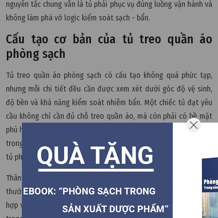
nguyên tắc chung vẫn là tủ phải phục vụ đúng luồng vận hành và
không làm phá vỡ logic kiểm soát sạch - bẩn.
Cấu tạo cơ bản của tủ treo quần áo
phòng sạch
Tủ treo quần áo phòng sạch có cấu tạo không quá phức tạp,
nhưng mỗi chi tiết đều cần được xem xét dưới góc độ vệ sinh,
độ bền và khả năng kiểm soát nhiễm bẩn. Một chiếc tủ đạt yêu
cầu không chỉ cần đủ chỗ treo quần áo, mà còn phải có bề mặt
phù hợp, hạn chế khe hở, dễ lau chùi và không gây phát sinh hạt
trong quá trình sử dụng. Đây là điểm khác biệt quan trọng giữa
tủ phòng sạch và tủ quần áo thông thường.
Thân tủ là phần chính tạo nên kết cấu của thiết bị. Thân tủ
thường được làm từ inox, thép sơn tĩnh điện hoặc vật liệu phù
hợp với môi trường sử dụng. Thép không gỉ, là vật liệu phổ biến