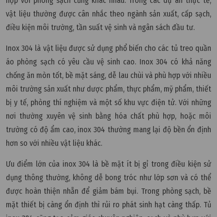
hợp với phòng sạch cũng khác nhau. Trong các dự án thực tế,
vật liệu thường được cân nhắc theo ngành sản xuất, cấp sạch,
điều kiện môi trường, tần suất vệ sinh và ngân sách đầu tư.
Inox 304 là vật liệu được sử dụng phổ biến cho các tủ treo quần
áo phòng sạch có yêu cầu vệ sinh cao. Inox 304 có khả năng
chống ăn mòn tốt, bề mặt sáng, dễ lau chùi và phù hợp với nhiều
môi trường sản xuất như dược phẩm, thực phẩm, mỹ phẩm, thiết
bị y tế, phòng thí nghiệm và một số khu vực điện tử. Với những
nơi thường xuyên vệ sinh bằng hóa chất phù hợp, hoặc môi
trường có độ ẩm cao, inox 304 thường mang lại độ bền ổn định
hơn so với nhiều vật liệu khác.
Ưu điểm lớn của inox 304 là bề mặt ít bị gỉ trong điều kiện sử
dụng thông thường, không dễ bong tróc như lớp sơn và có thể
được hoàn thiện nhẵn để giảm bám bụi. Trong phòng sạch, bề
mặt thiết bị càng ổn định thì rủi ro phát sinh hạt càng thấp. Tủ