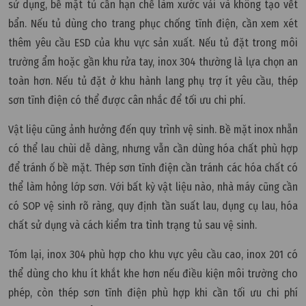
sử dụng, bề mặt tủ cần hạn chế làm xước vải và không tạo vết
bẩn. Nếu tủ dùng cho trang phục chống tĩnh điện, cần xem xét
thêm yêu cầu ESD của khu vực sản xuất. Nếu tủ đặt trong môi
trường ẩm hoặc gần khu rửa tay, inox 304 thường là lựa chọn an
toàn hơn. Nếu tủ đặt ở khu hành lang phụ trợ ít yêu cầu, thép
sơn tĩnh điện có thể được cân nhắc để tối ưu chi phí.
Vật liệu cũng ảnh hưởng đến quy trình vệ sinh. Bề mặt inox nhẵn
có thể lau chùi dễ dàng, nhưng vẫn cần dùng hóa chất phù hợp
để tránh ố bề mặt. Thép sơn tĩnh điện cần tránh các hóa chất có
thể làm hỏng lớp sơn. Với bất kỳ vật liệu nào, nhà máy cũng cần
có SOP vệ sinh rõ ràng, quy định tần suất lau, dụng cụ lau, hóa
chất sử dụng và cách kiểm tra tình trạng tủ sau vệ sinh.
Tóm lại, inox 304 phù hợp cho khu vực yêu cầu cao, inox 201 có
thể dùng cho khu ít khắt khe hơn nếu điều kiện môi trường cho
phép, còn thép sơn tĩnh điện phù hợp khi cần tối ưu chi phí