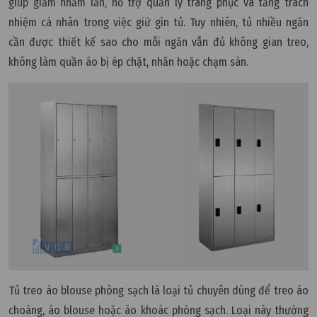
giúp giảm nhầm lẫn, hỗ trợ quản lý trang phục và tăng trách
nhiệm cá nhân trong việc giữ gìn tủ. Tuy nhiên, tủ nhiều ngăn
cần được thiết kế sao cho mỗi ngăn vẫn đủ không gian treo,
không làm quần áo bị ép chặt, nhăn hoặc chạm sàn.
Tủ treo áo blouse phòng sạch là loại tủ chuyên dùng để treo áo
choàng, áo blouse hoặc áo khoác phòng sạch. Loại này thường