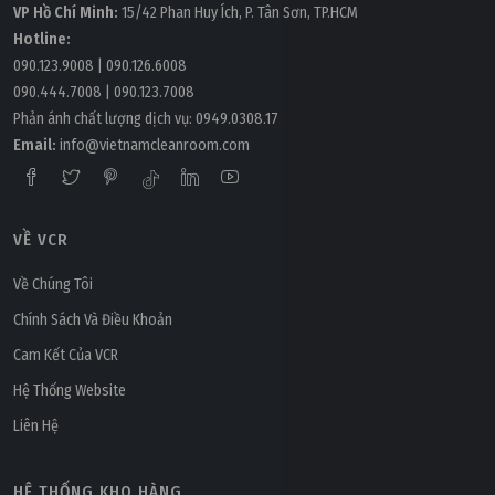
VP Hồ Chí Minh:
15/42 Phan Huy Ích, P. Tân Sơn, TP.HCM
Hotline:
090.123.9008
|
090.126.6008
090.444.7008
|
090.123.7008
Phản ánh chất lượng dịch vụ:
0949.0308.17
Email:
info@vietnamcleanroom.com
VỀ VCR
Thứ bảy, 14/03/2026 | 11:04
Về Chúng Tôi
Mỹ phẩm cao cấp có thực sự cần phòng sạch ISO 7?
Chính Sách Và Điều Khoản
Cam Kết Của VCR
Hệ Thống Website
Liên Hệ
HỆ THỐNG KHO HÀNG