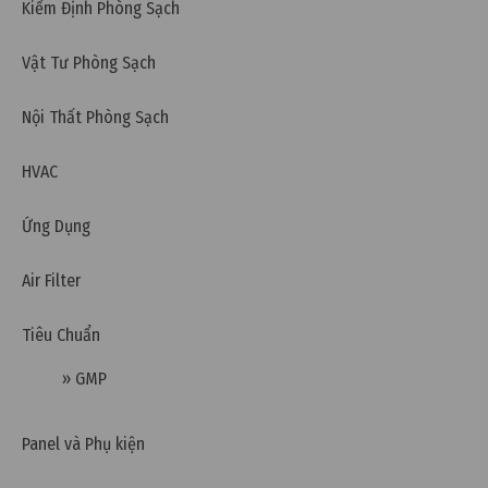
Kiểm Định Phòng Sạch
Thứ năm, 02/04/2026 | 12:02
Sai số thường gặp khi đo tiểu phân trong phòng
Vật Tư Phòng Sạch
sạch
Nội Thất Phòng Sạch
HVAC
Ứng Dụng
Air Filter
Tiêu Chuẩn
» GMP
Panel và Phụ kiện
Thứ năm, 02/04/2026 | 12:00