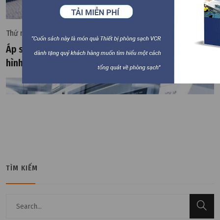
Thứ năm, 21/05/2026 | 14:29
Áp suất, rung động và nhiệt độ: Những “kẻ thù vô
hình” của ngành chip
TÌM KIẾM