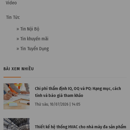
Video
Tính toán lưu lượng gió thực tế so với thiết kế
phòng sạch
Tin Tức
» Tin Nội Bộ
» Tin khuyến mãi
» Tin Tuyển Dụng
BÀI XEM NHIỀU
Chi phí thẩm định IQ, OQ và PQ: Hạng mục, cách
tính và báo giá tham khảo
Thứ sáu, 10/07/2026 | 14:05
Thứ bảy, 28/03/2026 | 10:55
Giải pháp cải tạo hệ thống HVAC mà không dừng
Thiết kế hệ thống HVAC cho nhà máy đa sản phẩm