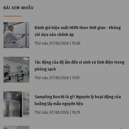
BÀI XEM NHIỀU
Đánh giá hiệu suất HEPA theo thời gian - Không
chỉ dựa vào chênh áp
Thứ sáu, 07/08/2026 | 15:00
Thứ sáu, 24/04/2026 | 16:52
FAT (Factory Acceptance Test) và SAT (Site
Tác động của độ ẩm đến vi sinh và tĩnh điện trong
Acceptance Test): khác nhau như thế nào?
phòng sạch
Thứ sáu, 07/08/2026 | 11:05
Sampling Booth là gì? Nguyên lý hoạt động của
buồng lấy mẫu nguyên liệu
Thứ sáu, 07/08/2026 | 10:29