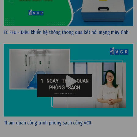
Thứ hai, 20/04/2026 | 10:58
EC FFU - Điều khiển hệ thống thông qua kết nối mạng máy tính
Phòng sạch có độc hại không?
Tham quan công trình phòng sạch cùng VCR