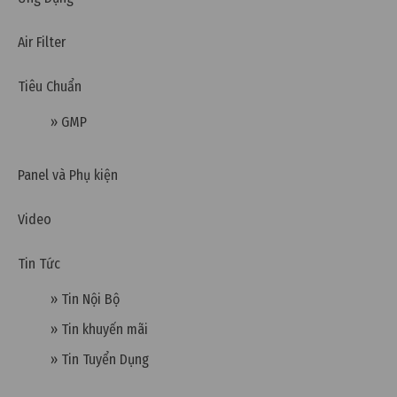
Air Filter
Tiêu Chuẩn
» GMP
Thứ sáu, 15/05/2026 | 16:14
Panel và Phụ kiện
Các thuật ngữ tiếng Anh trong phòng sạch bạn cần
Video
biết
Tin Tức
» Tin Nội Bộ
» Tin khuyến mãi
» Tin Tuyển Dụng