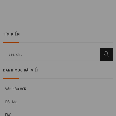
TÌM KIẾM
DANH MỤC BÀI VIẾT
Thứ năm, 21/05/2026 | 14:36
Phòng sạch điện tử và phòng sạch bán dẫn khác
nhau như thế nào?
Văn hóa VCR
Đối tác
FAQ