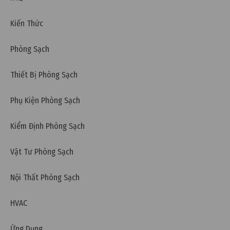
Kiến Thức
Phòng Sạch
Thiết Bị Phòng Sạch
Phụ Kiện Phòng Sạch
Kiểm Định Phòng Sạch
Thứ năm, 21/05/2026 | 10:44
Test độ kín phòng sạch (Cleanroom Integrity Test)
Vật Tư Phòng Sạch
Nội Thất Phòng Sạch
HVAC
Ứng Dụng