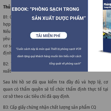
Thủ tục xin cấp CQ
B1: Cơ quan có thẩm quyền tiếp nhận và kiểm tra tính
hợp lệ của hồ sơ xin cấp CQ
Nếu hồ sơ không hợp lệ, phải có văn bản thông báo và
yêu cầu cơ sở sản xuất bổ sung trong vòng 30 ngày. Nếu
cơ sở sản xuất không có phản hồi sau thời gian đã quy
định thì cơ quan thẩm quyền có quyền hủy hồ sơ.
B2: Thành lập Đoàn thẩm định thực tế tại cơ sở sản
xuất
Sau khi hồ sơ đã qua kiểm tra đầy đủ và hợp lệ, cơ
quan có thẩm quyền sẽ tổ chức thẩm định thực tế tại
cơ sở theo các tiêu chí đã quy định.
B3: Cấp giấy chứng nhận chất lượng sản phẩm CQ