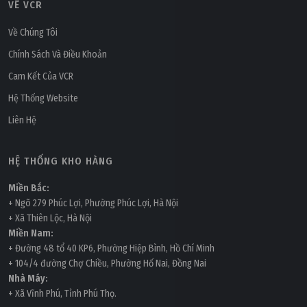
VỀ VCR
Thứ ba, 14/04/2026 | 15:33
Tích hợp BMS vào phòng sạch: Từ vận hành thủ
Về Chúng Tôi
công đến quản lý thông minh
Chính Sách Và Điều Khoản
Cam Kết Của VCR
Hệ Thống Website
Liên Hệ
HỆ THỐNG KHO HÀNG
Miền Bắc:
+ Ngõ 279 Phúc Lợi, Phường Phúc Lợi, Hà Nội
+ Xã Thiên Lộc, Hà Nội
Miền Nam:
+ Đường 48 tổ 40 KP6, Phường Hiệp Bình, Hồ Chí Minh
+ 104/4 đường Chợ Chiều, Phường Hố Nai, Đồng Nai
Nhà Máy:
+ Xã Vĩnh Phú, Tỉnh Phú Thọ.