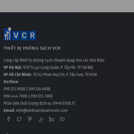
Thứ hai, 20/04/2026 | 10:35
100+ thuật ngữ phòng sạch bằng tiếng Anh & tiếng
Trung (kèm pinyin)
THIẾT BỊ PHÒNG SẠCH VCR
Cung cấp thiết bị phòng sạch chuyên dụng cho các nhà thầu
VP Hà Nội:
9/675 Lạc Long Quân, P. Tây Hồ, TP. Hà Nội
VP Hồ Chí Minh:
15/42 Phan Huy Ích, P. Tân Sơn, TP.HCM
Hotline:
090.123.9008
|
090.126.6008
090.444.7008
|
090.123.7008
Phản ánh chất lượng dịch vụ:
0949.0308.17
Email:
info@vietnamcleanroom.com