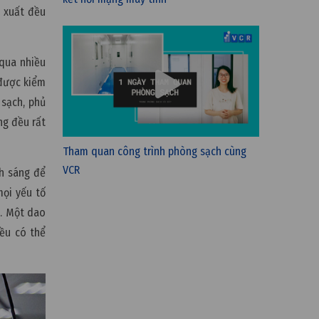
n xuất đều
 qua nhiều
 được kiểm
sạch, phủ
ng đều rất
Tham quan công trình phòng sạch cùng
VCR
nh sáng để
mọi yếu tố
g. Một dao
đều có thể