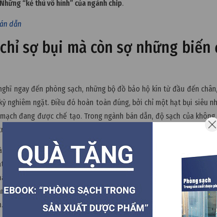
 Những “kẻ thù vô hình” của ngành chip
.
bán dẫn
 chỉ sợ bụi mà còn sợ những biến
 nghĩ ngay đến phòng sạch, những bộ đồ bảo hộ kín từ đầu đến chân
kỳ nghiêm ngặt. Điều đó hoàn toàn đúng, bởi chỉ một hạt bụi siêu n
i mạch đang được chế tạo. Trong ngành bán dẫn, độ sạch của không
rình sản xuất có thể diễn ra ổn định.
gành chip. Trong thực tế vận hành các nhà máy bán dẫn, còn có nh
át bằng mắt thường. Đó là
áp suất, rung động và nhiệt độ
. Chúng kh
mặt, cũng không dễ phát hiện bằng cảm giác của con người. Nhưng c
 sai lệch quy trình sản xuất, ảnh hưởng đến thiết bị, làm giảm độ
.