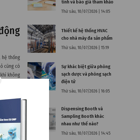
tính và báo giá tham khảo
Thứ sáu, 10/07/2026 | 14:05
 động
Thiết kế hệ thống HVAC
cho nhà máy đa sản phẩm
Thứ sáu, 10/07/2026 | 15:19
, hệ thống
hỏ cũng có
Sự khác biệt giữa phòng
sạch dược và phòng sạch
 khí không
điện tử
Thứ sáu, 10/07/2026 | 16:05
ững yếu tố
ông để lại
Dispensing Booth và
hỉ cần dao
Sampling Booth khác
 chính xác
nhau như thế nào?
Thứ sáu, 10/07/2026 | 14:45