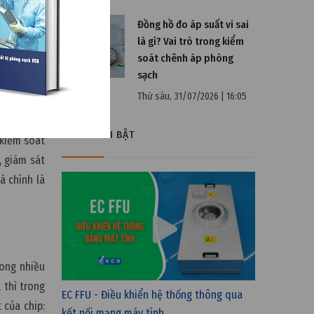
u tầng áp
Đồng hồ đo áp suất vi sai
yếu tố gây
là gì? Vai trò trong kiểm
c cực cao
soát chênh áp phòng
 ra sai số
sạch
môi trường
Thứ sáu, 31/07/2026 | 16:05
VIDEO NỔI BẬT
 kiểm soát
, giám sát
à chính là
rong nhiều
 thì trong
EC FFU - Điều khiển hệ thống thông qua
 của chip:
kết nối mạng máy tính