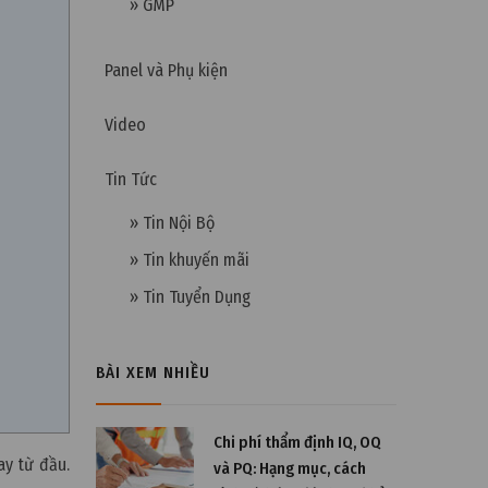
» GMP
Panel và Phụ kiện
Video
Tin Tức
» Tin Nội Bộ
» Tin khuyến mãi
» Tin Tuyển Dụng
BÀI XEM NHIỀU
Chi phí thẩm định IQ, OQ
ay từ đầu.
và PQ: Hạng mục, cách