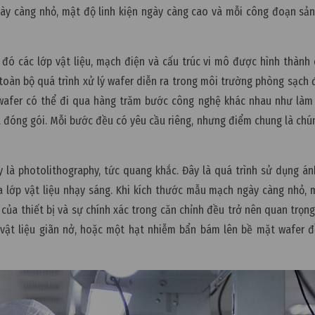
gày càng nhỏ, mật độ linh kiện ngày càng cao và mỗi công đoạn sả
 đó các lớp vật liệu, mạch điện và cấu trúc vi mô được hình thành
 toàn bộ quá trình xử lý wafer diễn ra trong môi trường phòng sạch
wafer có thể đi qua hàng trăm bước công nghệ khác nhau như làm 
và đóng gói. Mỗi bước đều có yêu cầu riêng, nhưng điểm chung là chú
 là photolithography, tức quang khắc. Đây là quá trình sử dụng á
lớp vật liệu nhạy sáng. Khi kích thước mẫu mạch ngày càng nhỏ, 
 của thiết bị và sự chính xác trong căn chỉnh đều trở nên quan trọn
 vật liệu giãn nở, hoặc một hạt nhiễm bẩn bám lên bề mặt wafer 