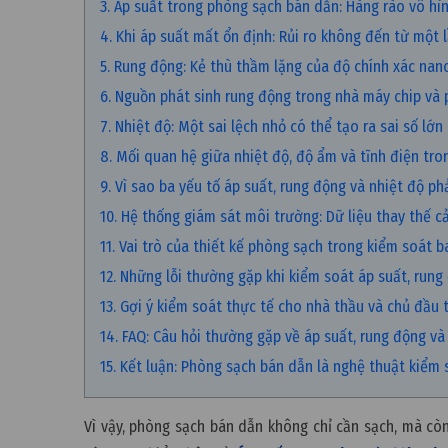
3. Áp suất trong phòng sạch bán dẫn: Hàng rào vô h
4. Khi áp suất mất ổn định: Rủi ro không đến từ một
5. Rung động: Kẻ thù thầm lặng của độ chính xác na
6. Nguồn phát sinh rung động trong nhà máy chip và
7. Nhiệt độ: Một sai lệch nhỏ có thể tạo ra sai số lớn
8. Mối quan hệ giữa nhiệt độ, độ ẩm và tĩnh điện tro
9. Vì sao ba yếu tố áp suất, rung động và nhiệt độ p
10. Hệ thống giám sát môi trường: Dữ liệu thay thế c
11. Vai trò của thiết kế phòng sạch trong kiểm soát b
12. Những lỗi thường gặp khi kiểm soát áp suất, run
13. Gợi ý kiểm soát thực tế cho nhà thầu và chủ đầu 
14. FAQ: Câu hỏi thường gặp về áp suất, rung động và
15. Kết luận: Phòng sạch bán dẫn là nghệ thuật kiểm
Vì vậy, phòng sạch bán dẫn không chỉ cần sạch, mà còn