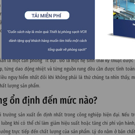
 của không khí và khả năng ngăn nhiễm chéo giữa các khu vực. Nế
âm nhập vào vùng sạch hơn, kéo theo hạt bụi, hơi hóa chất hoặc các 
c biệt nghiêm trọng đối với những công đoạn yêu cầu độ chính xá
ớc vi mô. Ở quy mô nanomet, một dao động rất nhỏ cũng có thể tạo
vật liệu, độ ổn định của hóa chất, thiết bị và toàn bộ điều kiện 
ản là một căn phòng “ít bụi”. Đó là một hệ sinh thái kỹ thuật được
áp, từng dao động nhiệt và từng nguồn rung đều cần được tính toán
điều nguy hiểm nhất đôi khi không phải là thứ chúng ta nhìn thấy, m
hất lượng sản phẩm.
ờng ổn định đến mức nào?
i trường sản xuất ổn định nhất trong công nghiệp hiện đại. Nếu t
 luồng khí có thể chỉ làm giảm hiệu suất hoặc tăng chi phí vận hành,
hưởng trực tiếp đến chất lượng của sản phẩm. Lý do nằm ở bản chất