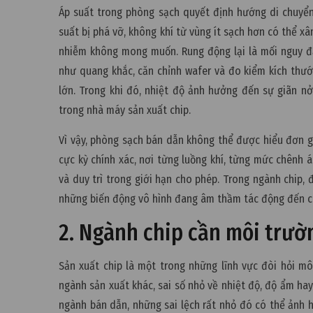
Áp suất trong phòng sạch quyết định hướng di chuyển
suất bị phá vỡ, không khí từ vùng ít sạch hơn có thể x
nhiễm không mong muốn. Rung động lại là mối nguy đặ
như quang khắc, căn chỉnh wafer và đo kiểm kích thư
lớn. Trong khi đó, nhiệt độ ảnh hưởng đến sự giãn nở 
trong nhà máy sản xuất chip.
Vì vậy, phòng sạch bán dẫn không thể được hiểu đơn gi
cực kỳ chính xác, nơi từng luồng khí, từng mức chênh 
và duy trì trong giới hạn cho phép. Trong ngành chip, 
những biến động vô hình đang âm thầm tác động đến c
2. Ngành chip cần môi trư
Sản xuất chip là một trong những lĩnh vực đòi hỏi mô
ngành sản xuất khác, sai số nhỏ về nhiệt độ, độ ẩm hay
ngành bán dẫn, những sai lệch rất nhỏ đó có thể ảnh 