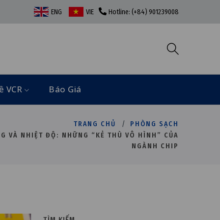
ENG
VIE
Hotline: (+84) 901239008
ề VCR
Báo Giá
TRANG CHỦ
PHÒNG SẠCH
G VÀ NHIỆT ĐỘ: NHỮNG “KẺ THÙ VÔ HÌNH” CỦA
NGÀNH CHIP
TÌM KIẾM