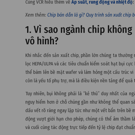
Cùng
VCR
hiểu thêm về
Áp suất, rung động và nhiệt độ
:
Xem thêm:
Chip bán dẫn là gì? Quy trình sản xuất chip 
1. Vì sao ngành chip không
vô hình?
Khi nhắc đến sản xuất chip, phần lớn chúng ta thường
lọc HEPA/ULPA và các tiêu chuẩn kiểm soát hạt bụi cực 
thể bám lên bề mặt wafer và làm hỏng một cấu trúc v
còn là yếu tố phụ trợ, mà là điều kiện nền tảng để quá t
Tuy nhiên, bụi không phải là “kẻ thù” duy nhất của n
nguy hiểm hơn ở chỗ chúng gần như không thể quan s
dấu vết rõ ràng ngay lập tức như một vết bẩn trên bề 
động vượt giới hạn cho phép, chúng có thể âm thầm làm
và cuối cùng tác động trực tiếp đến tỷ lệ chip đạt chuẩn