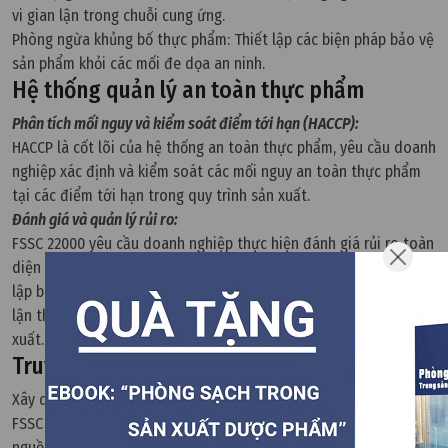
vi gian lận trong chuỗi cung ứng.
Phòng ngừa khủng bố thực phẩm: Thiết lập các biện pháp bảo vệ
sản phẩm khỏi các mối đe dọa an ninh.
Hệ thống quản lý an toàn thực phẩm
Phân tích mối nguy và kiểm soát điểm tới hạn (HACCP):
HACCP là cốt lõi của hệ thống an toàn thực phẩm, yêu cầu doanh
nghiệp xác định và kiểm soát các mối nguy an toàn thực phẩm
tại các điểm tới hạn trong quy trình sản xuất.
Đánh giá và quản lý rủi ro:
FSSC 22000 yêu cầu doanh nghiệp thực hiện đánh giá rủi ro toàn
diện để nhận diện các điểm yếu trong chuỗi cung ứng và thiết
lập biện pháp phòng ngừa. Điều này bao gồm cả rủi ro về gian
lận thực phẩm và các nguy cơ khác liên quan đến quy trình sản
xuất.
Truy xuất nguồn gốc và báo cáo
Xây dựng hệ thống truy xuất nguồn gốc toàn diện:
FSSC 22000 yêu cầu doanh nghiệp thiết lập hệ thống truy xuất
nguồn gốc để theo dõi và xác định nguồn gốc của nguyên liệu và