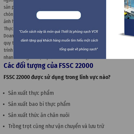
sản phẩm trong toàn bộ chuỗi cung ứng. Điều này giúp nhanh
chóng xác định nguyên nhân khi xảy ra sự cố và hạn chế phạm vi
ảnh hưởng.
Thực hiện báo cáo định kỳ và quy trình xử lý sự cố:
Doanh nghiệp phải lập báo cáo định kỳ về an toàn thực phẩm và
quy trình kiểm tra nội bộ. Đồng thời, cần chuẩn bị sẵn các quy
trình xử lý sự cố như thu hồi sản phẩm để đảm bảo phản ứng
nhanh chóng và hiệu quả khi có vấn đề xảy ra.
Các đối tượng của FSSC 22000
FSSC 22000 được sử dụng trong lĩnh vực nào?
Sản xuất thực phẩm
Sản xuất bao bì thực phẩm
Sản xuất thức ăn chăn nuôi
Trồng trọt cũng như vận chuyển và lưu trữ