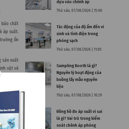
dựa vào chênh áp
m
Thứ sáu, 07/08/2026 | 15:00
 bảo chất
Tác động của độ ẩm đến vi
à áp suất.
sinh và tĩnh điện trong
 trường ổn
phòng sạch
Thứ sáu, 07/08/2026 | 11:05
g sản xuất
Sampling Booth là gì?
inh vật và
Nguyên lý hoạt động của
44 được áp
buồng lấy mẫu nguyên
m soát hạt
liệu
Thứ sáu, 07/08/2026 | 10:29
c cấu trúc
Đồng hồ đo áp suất vi sai
ạch và làm
là gì? Vai trò trong kiểm
 hoặc ISO
soát chênh áp phòng