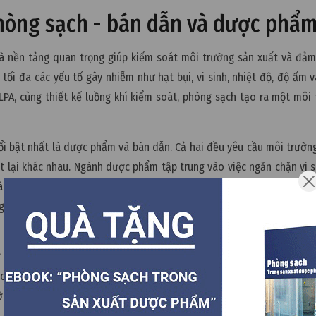
 phòng sạch - bán dẫn và dược phẩ
à nền tảng quan trọng giúp kiểm soát môi trường sản xuất và đảm
ối đa các yếu tố gây nhiễm như hạt bụi, vi sinh, nhiệt độ, độ ẩm v
PA, cùng thiết kế luồng khí kiểm soát, phòng sạch tạo ra một môi
ổi bật nhất là dược phẩm và bán dẫn. Cả hai đều yêu cầu môi trườn
 lại khác nhau. Ngành dược phẩm tập trung vào việc ngăn chặn vi s
là thuốc vô trùng. Vì vậy, các tiêu chuẩn như EU GMP hoặc ISO 146
 Trong bối cảnh này, kiểm soát vi sinh thường quan trọng hơn kiể
 mức độ khắt khe hơn rất nhiều. Trong quá trình sản xuất chip, cá
omet. Điều này khiến chỉ một hạt bụi cực nhỏ cũng có thể gây lỗi m
ờng vận hành trong môi trường phòng sạch đạt cấp độ ISO Class 1
t ở mức cực thấp.