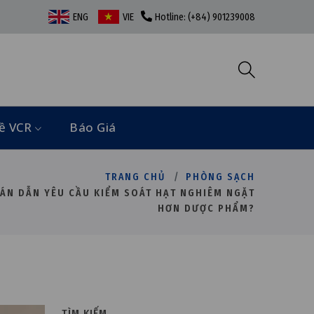
ENG
VIE
Hotline: (+84) 901239008
ề VCR
Báo Giá
TRANG CHỦ
PHÒNG SẠCH
ÁN DẪN YÊU CẦU KIỂM SOÁT HẠT NGHIÊM NGẶT
HƠN DƯỢC PHẨM?
TÌM KIẾM