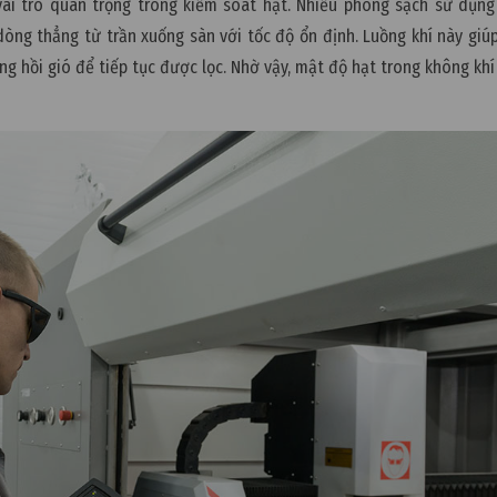
vai trò quan trọng trong kiểm soát hạt. Nhiều phòng sạch sử dụng
dòng thẳng từ trần xuống sàn với tốc độ ổn định. Luồng khí này giú
ống hồi gió để tiếp tục được lọc. Nhờ vậy, mật độ hạt trong không kh