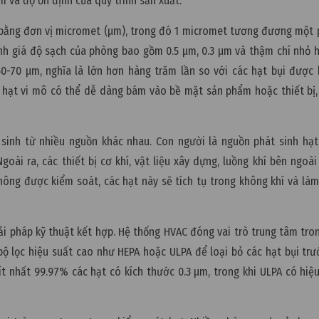
 và độ ổn định của quy trình sản xuất.
bằng đơn vị micromet (µm), trong đó 1 micromet tương đương một 
nh giá độ sạch của phòng bao gồm 0.5 µm, 0.3 µm và thậm chí nhỏ 
0-70 µm, nghĩa là lớn hơn hàng trăm lần so với các hạt bụi được
c hạt vi mô có thể dễ dàng bám vào bề mặt sản phẩm hoặc thiết bị, 
 sinh từ nhiều nguồn khác nhau. Con người là nguồn phát sinh hạt
ài ra, các thiết bị cơ khí, vật liệu xây dựng, luồng khí bên ngoà
không được kiểm soát, các hạt này sẽ tích tụ trong không khí và là
i pháp kỹ thuật kết hợp. Hệ thống HVAC đóng vai trò trung tâm tron
ộ lọc hiệu suất cao như HEPA hoặc ULPA để loại bỏ các hạt bụi trư
ít nhất 99.97% các hạt có kích thước 0.3 µm, trong khi ULPA có hiệ