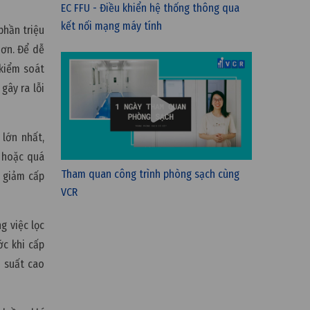
EC FFU - Điều khiển hệ thống thông qua
kết nối mạng máy tính
phần triệu
hơn. Để dễ
 kiểm soát
gây ra lỗi
 lớn nhất,
i hoặc quá
Tham quan công trình phòng sạch cùng
m giảm cấp
VCR
g việc lọc
ớc khi cấp
u suất cao