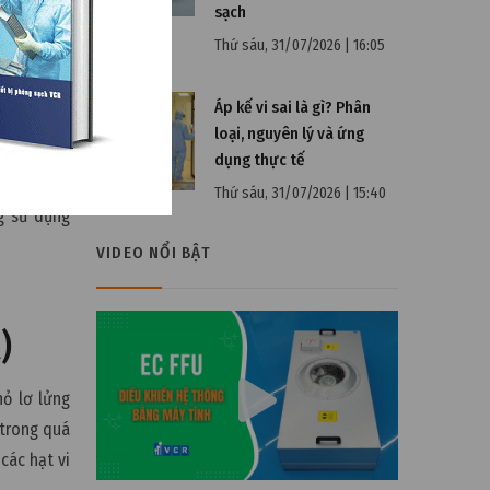
sạch
g nghiệp.
Thứ sáu, 31/07/2026 | 16:05
n như toàn
airflow và
Áp kế vi sai là gì? Phân
loại, nguyên lý và ứng
dụng thực tế
hợp mà còn
Thứ sáu, 31/07/2026 | 15:40
ng sử dụng
VIDEO NỔI BẬT
)
hỏ lơ lửng
 trong quá
các hạt vi