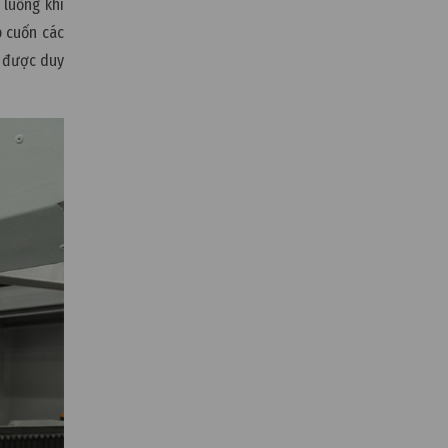
 luồng khí
p cuốn các
í được duy