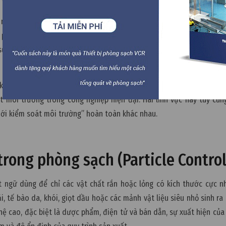
 một trong những môi trường sản xuất nghiêm ngặt nhất trong côn
phẩm khỏi vi sinh vật gây hại, phòng sạch bán dẫn phải loại bỏ gầ
ự khác biệt lớn về thiết kế phòng sạch, công nghệ lọc khí, hệ thống 
y không chỉ giúp các doanh nghiệp lựa chọn giải pháp kỹ thuật phù 
 môi trường trong công nghiệp hiện đại. Hai lĩnh vực này tuy cù
iới kiểm soát môi trường” hoàn toàn khác nhau.
trong phòng sạch (Particle Control
ật ngữ dùng để chỉ các vật chất rắn hoặc lỏng có kích thước cực n
i, tế bào da, khói, giọt dầu hoặc các mảnh vật liệu siêu nhỏ sinh ra
ệ cao, đặc biệt là dược phẩm, điện tử và bán dẫn, sự xuất hiện của 