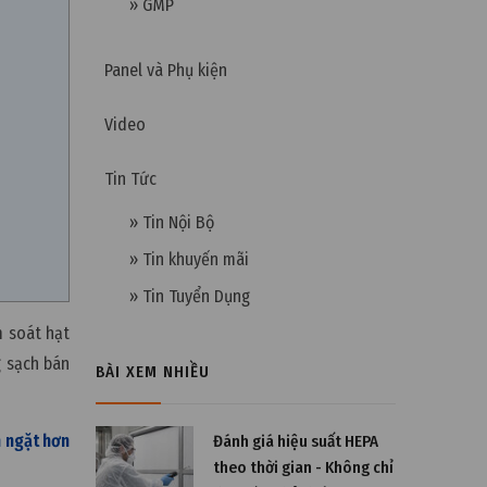
» GMP
Panel và Phụ kiện
Video
Tin Tức
» Tin Nội Bộ
» Tin khuyến mãi
» Tin Tuyển Dụng
m soát hạt
g sạch bán
BÀI XEM NHIỀU
m ngặt hơn
Đánh giá hiệu suất HEPA
theo thời gian - Không chỉ