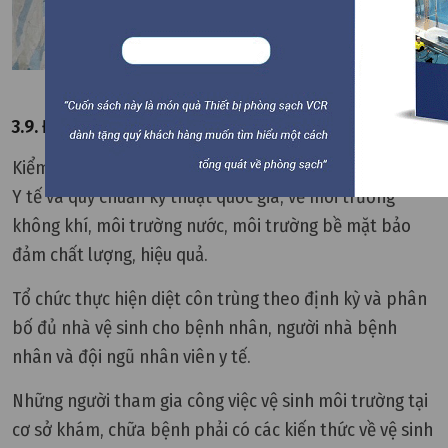
Xử lý rác thải y tế an toàn đúng quy định
3.9. Đảm bảo chất lượng môi trường bệnh viện
Kiểm tra vệ sinh môi trường theo đúng quy định của Bộ
Y tế và quy chuẩn kỹ thuật quốc gia, về môi trường
không khí, môi trường nước, môi trường bề mặt bảo
đảm chất lượng, hiệu quả.
Tổ chức thực hiện diệt côn trùng theo định kỳ và phân
bố đủ nhà vệ sinh cho bệnh nhân, người nhà bệnh
nhân và đội ngũ nhân viên y tế.
Những người tham gia công việc vệ sinh môi trường tại
cơ sở khám, chữa bệnh phải có các kiến thức về vệ sinh