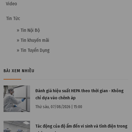
Video
40:2011/BTNMT
Tin Tức
» Tin Nội Bộ
» Tin khuyến mãi
» Tin Tuyển Dụng
BÀI XEM NHIỀU
Đánh giá hiệu suất HEPA theo thời gian - Không
chỉ dựa vào chênh áp
Thứ sáu, 07/08/2026 | 15:00
Thứ tư, 31/01/2024 | 10:27
Tiêu chuẩn nước thải phòng thí nghiệm theo pháp
Tác động của độ ẩm đến vi sinh và tĩnh điện trong
luật ban hành