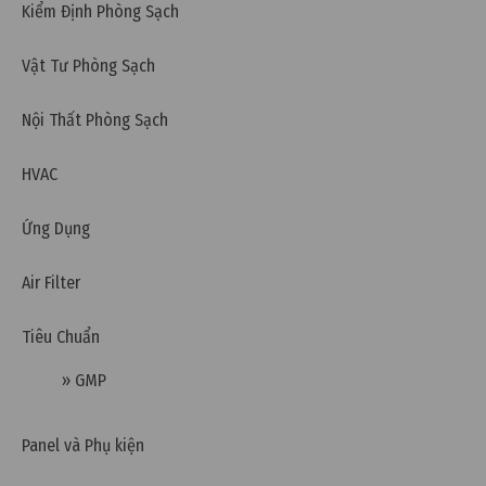
Kiểm Định Phòng Sạch
Xử lý nước thải chế biến thực phẩm theo quy chuẩn
Việt Nam
Vật Tư Phòng Sạch
Nội Thất Phòng Sạch
HVAC
Ứng Dụng
Air Filter
Tiêu Chuẩn
» GMP
Thứ tư, 31/01/2024 | 11:01
Panel và Phụ kiện
Tiêu chuẩn nước thải loại A và B theo QCVN