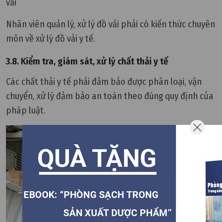
vải
Nhân viên quản lý, xử lý đồ vải phải có kiến thức chuyên
môn về xử lý đồ vải y tế.
3.8. Kiểm tra, giám sát, xử lý chất thải y tế
Các chất thải y tế phải đảm bảo được phân loại, vận
chuyển, xử lý đảm bảo an toàn theo đúng quy định của
pháp luật.