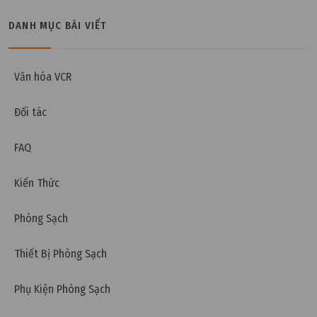
Thứ bảy, 03/02/2024 | 09:41
DANH MỤC BÀI VIẾT
Tiêu chuẩn nước lò hơi ban hành theo quy định
Pháp luật
Văn hóa VCR
Đối tác
FAQ
Kiến Thức
Phòng Sạch
Thiết Bị Phòng Sạch
Phụ Kiện Phòng Sạch
Thứ tư, 31/01/2024 | 11:51