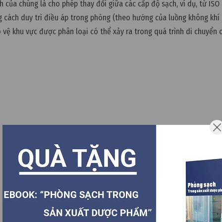
h của chúng là cho phép thay đổi giữa các cấp độ sạch, ví dụ, từ ISO
g cách duy trì điều áp trong phòng (theo hướng của luồng không khí
o vệ khu vực được phân loại có thể xảy ra trong quá trình di chuyển 