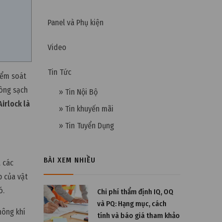
Panel và Phụ kiện
Video
Tin Tức
iểm soát
hòng sạch
» Tin Nội Bộ
Airlock là
» Tin khuyến mãi
» Tin Tuyển Dụng
BÀI XEM NHIỀU
a các
p của vật
ó.
Chi phí thẩm định IQ, OQ
và PQ: Hạng mục, cách
hông khí
tính và báo giá tham khảo