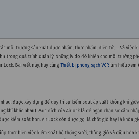
các môi trường sản xuất dược phẩm, thực phẩm, điện tử, … Và việc k
như trong quá trình quản lý. Những lý do đó khiến cho môi trường p
r Lock. Bài viết này, hãy cùng
Thiết bị phòng sạch VCR
tìm hiểu xem
 nhau, được xây dựng để duy trì sự kiểm soát áp suất không khí giữ
ng khí khác nhau). Mục đích của Airlock là để ngăn chặn sự xâm nhậ
được kiểm soát hơn. Air Lock còn được gọi là chốt gió hay là khóa gi
giúp thực hiện việc kiểm soát hệ thống sưởi, thông gió và điều hòa k