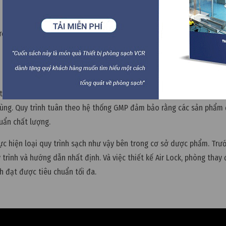
ường được kiểm soát (
phòng sạch
, phòng thí nghiệm, phòng phẫu thu
hiểu những rủi ro liên quan đến sản xuất dược phẩm, những rủi ro 
cùng. Quy trình tuân theo hệ thống GMP đảm bảo rằng các sản phẩm
uẩn chất lượng.
ực hiện loại quy trình sạch như vậy bên trong cơ sở dược phẩm. Trướ
trình và hướng dẫn nhất định. Và việc thiết kế Air Lock, phòng thay
h đạt được tiêu chuẩn tối đa.