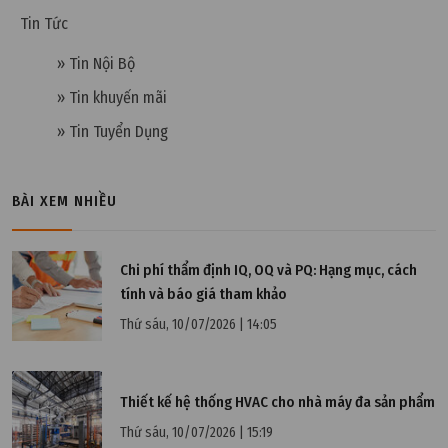
sạch
Tin Tức
» Tin Nội Bộ
» Tin khuyến mãi
» Tin Tuyển Dụng
BÀI XEM NHIỀU
Chi phí thẩm định IQ, OQ và PQ: Hạng mục, cách
tính và báo giá tham khảo
Thứ sáu, 10/07/2026 | 14:05
Thứ năm, 02/04/2026 | 12:00
Tính toán lưu lượng gió thực tế so với thiết kế
Thiết kế hệ thống HVAC cho nhà máy đa sản phẩm
phòng sạch
Thứ sáu, 10/07/2026 | 15:19