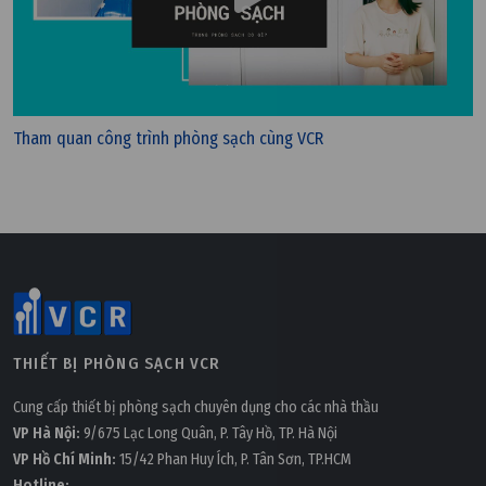
Tham quan công trình phòng sạch cùng VCR
Thứ bảy, 28/03/2026 | 10:48
Quản lý rủi ro khi thi công phòng sạch trong môi
trường đang sản xuất
THIẾT BỊ PHÒNG SẠCH VCR
Cung cấp thiết bị phòng sạch chuyên dụng cho các nhà thầu
VP Hà Nội:
9/675 Lạc Long Quân, P. Tây Hồ, TP. Hà Nội
VP Hồ Chí Minh:
15/42 Phan Huy Ích, P. Tân Sơn, TP.HCM
Hotline: