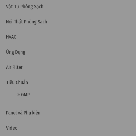
Sai khác giữa hồ sơ thiết kế phòng sạch và vận
Vật Tư Phòng Sạch
hành thực tế
Nội Thất Phòng Sạch
HVAC
Ứng Dụng
Air Filter
Tiêu Chuẩn
» GMP
Panel và Phụ kiện
Thứ năm, 02/04/2026 | 12:02
Video
Sai số thường gặp khi đo tiểu phân trong phòng