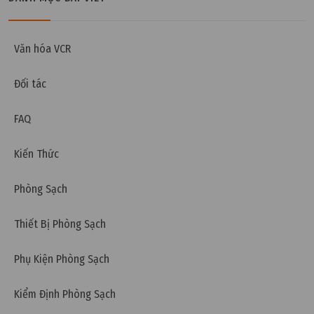
Thứ năm, 21/05/2026 | 14:29
Áp suất, rung động và nhiệt độ: Những “kẻ thù vô
hình” của ngành chip
Văn hóa VCR
Đối tác
FAQ
Kiến Thức
Phòng Sạch
Thiết Bị Phòng Sạch
Phụ Kiện Phòng Sạch
Kiểm Định Phòng Sạch
Thứ sáu, 24/04/2026 | 17:00