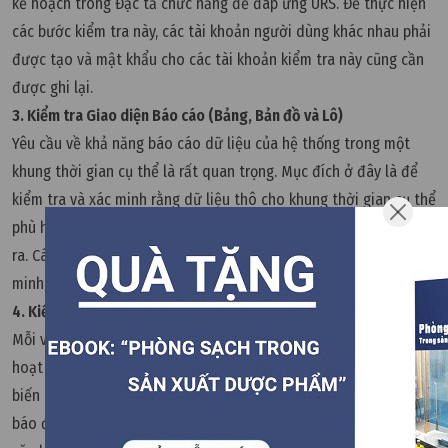
kế hoạch trong Đặc tả chức năng để đáp ứng URS. Để thực hiện
các bước kiểm tra này, các tài khoản người dùng khác nhau phải
được tạo và mật khẩu cho các tài khoản kiểm tra này cũng cần
được ghi lại.
3. Kiểm tra Giao diện Báo cáo (Bảng, Bản đồ và Lô)
Yêu cầu về khả năng báo cáo dữ liệu của hệ thống trong một
khung thời gian cụ thể là rất quan trọng. Mục đích ở đây là để
kiểm tra và xác minh rằng dữ liệu thô cho khung thời gian cụ thể
phù hợp với báo cáo, bảng và / hoặc biểu đồ mà hệ thống tạo
ra. Các kịch bản thử nghiệm khác nhau nên được tạo để xác
minh kết quả trùng khớp 100%.
4. Kiểm tra cảm biến và giao diện báo động
Mỗi và mọi cảm biến (bộ đếm hạt từ xa, máy lấy mẫu không khí
hoạt động vi sinh, cảm biến nhiệt độ và độ ẩm tương đối, cảm
biến áp suất chênh lệch, v.v.) và các giao diện báo động (tháp
báo động, chuông, v.v.) cần được kiểm tra và xác minh. Kiểm tra