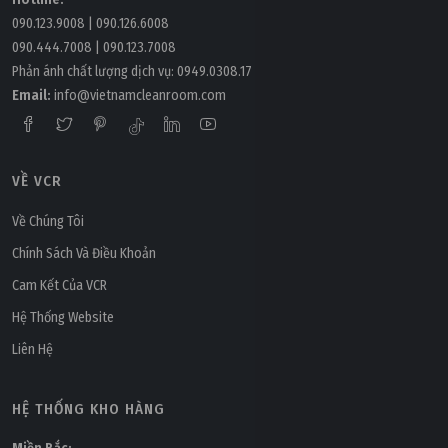
090.123.9008
|
090.126.6008
090.444.7008
|
090.123.7008
Phản ánh chất lượng dịch vụ:
0949.0308.17
Email:
info@vietnamcleanroom.com
VỀ VCR
Thứ bảy, 21/03/2026 | 10:43
Về Chúng Tôi
Vì sao phòng sạch bán dẫn yêu cầu kiểm soát hạt
Chính Sách Và Điều Khoản
nghiêm ngặt hơn dược phẩm?
Cam Kết Của VCR
Hệ Thống Website
Liên Hệ
HỆ THỐNG KHO HÀNG