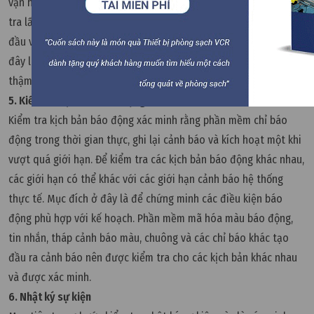
vặn hành OQ cho các bộ đếm hạt sẽ là kiểm tra đếm không, kiểm
tra lấy mẫu hạt chính xác với mô phỏng các hạt tại mỗi vị trí, bắt
đầu và dừng kiểm tra thời gian thông qua nhật ký, vv Mục đích ở
đây là để xác minh rằng các cảm biến có thể đáp ứng (hoặc
thậm chí vượt quá) đề cập trong Đặc tả chức năng.
5. Kiểm tra kịch bản báo động
Kiểm tra kịch bản báo động xác minh rằng phần mềm chỉ báo
động trong thời gian thực, ghi lại cảnh báo và kích hoạt một khi
vượt quá giới hạn. Để kiểm tra các kịch bản báo động khác nhau,
các giới hạn có thể khác với các giới hạn cảnh báo hệ thống
thực tế. Mục đích ở đây là để chứng minh các điều kiện báo
động phù hợp với kế hoạch. Phần mềm mã hóa màu báo động,
tin nhắn, tháp cảnh báo màu, chuông và các chỉ báo khác tạo
đầu ra cảnh báo nên được kiểm tra cho các kịch bản khác nhau
và được xác minh.
6. Nhật ký sự kiện