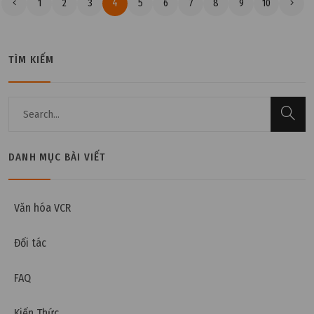
1
2
3
4
5
6
7
8
9
10
TÌM KIẾM
DANH MỤC BÀI VIẾT
Văn hóa VCR
Đối tác
FAQ
Kiến Thức