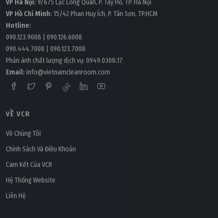
VP Hà Nội:
9/675 Lạc Long Quân, P. Tây Hồ, TP. Hà Nội
VP Hồ Chí Minh:
15/42 Phan Huy Ích, P. Tân Sơn, TP.HCM
Hotline:
090.123.9008
|
090.126.6008
090.444.7008
|
090.123.7008
Phản ánh chất lượng dịch vụ:
0949.0308.17
Email:
info@vietnamcleanroom.com
VỀ VCR
Về Chúng Tôi
Chính Sách Và Điều Khoản
Cam Kết Của VCR
Hệ Thống Website
Liên Hệ