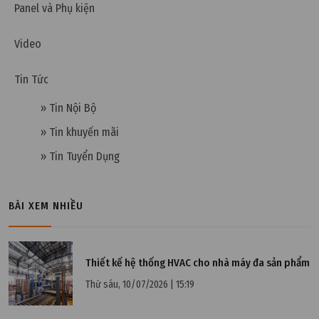
Panel và Phụ kiện
Thứ tư, 23/08/2023 | 11:38
Video
Tiêu chuẩn ISO 45001:2018 – Hệ thống quản lý an
Tin Tức
toàn sức khỏe
» Tin Nội Bộ
» Tin khuyến mãi
» Tin Tuyển Dụng
BÀI XEM NHIỀU
Thiết kế hệ thống HVAC cho nhà máy đa sản phẩm
Thứ sáu, 10/07/2026 | 15:19