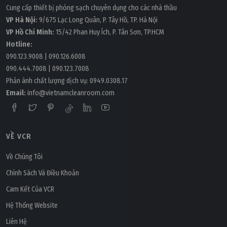
Cung cấp thiết bị phòng sạch chuyên dụng cho các nhà thầu
VP Hà Nội:
9/675 Lạc Long Quân, P. Tây Hồ, TP. Hà Nội
VP Hồ Chí Minh:
15/42 Phan Huy Ích, P. Tân Sơn, TP.HCM
Hotline:
090.123.9008
|
090.126.6008
090.444.7008
|
090.123.7008
Phản ánh chất lượng dịch vụ:
0949.0308.17
Email:
info@vietnamcleanroom.com
VỀ VCR
Về Chúng Tôi
Thứ hai, 07/08/2023 | 16:54
Chính Sách Và Điều Khoản
Những điểm giống và khác nhau giữa ISO 14001 và
Cam Kết Của VCR
ISO 50001
Hệ Thống Website
Liên Hệ