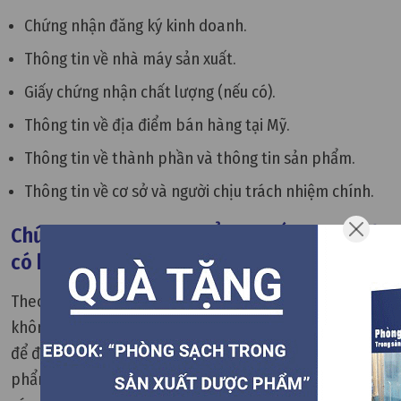
Chứng nhận đăng ký kinh doanh.
Thông tin về nhà máy sản xuất.
Giấy chứng nhận chất lượng (nếu có).
Thông tin về địa điểm bán hàng tại Mỹ.
Thông tin về thành phần và thông tin sản phẩm.
Thông tin về cơ sở và người chịu trách nhiệm chính.
Chứng nhận FDA mỹ phẩm có bắt buộc phải
có không?
Theo quy định của FDA, chứng nhận FDA cho mỹ phẩm
không bắt buộc (trừ chất phụ gia tạo màu). Tuy nhiên,
để đảm bảo quá trình xuất khẩu và tiếp nhận sản
phẩm trên thị trường Mỹ diễn ra một cách thuận lợi,