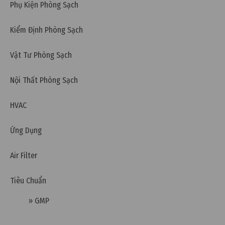
Phụ Kiện Phòng Sạch
Kiểm Định Phòng Sạch
Thứ sáu, 25/08/2023 | 15:45
Vật Tư Phòng Sạch
Tiêu chuẩn ISO/IEC 17025 là gì? Những nội dung về
Hệ thống quản lý phòng thí nghiệm
Nội Thất Phòng Sạch
HVAC
Ứng Dụng
Air Filter
Tiêu Chuẩn
» GMP