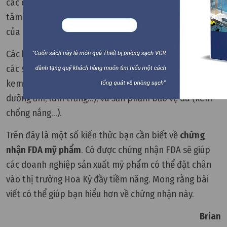
các doanh nghiệp sản xuất mỹ phẩm đều đặc biệt quan
tâm đến việc đăng ký FDA cho các sản phẩm mỹ phẩm
của mình.
Các loại mỹ phẩm thường được đăng ký FDA bao gồm
các sản phẩm dùng để trang điểm (phấn, son, cushion,
kem che khuyết điểm...), sản phẩm dưỡng da (kem
dưỡng ẩm, làm trắng...), và sản phẩm bảo vệ da (kem
chống nắng...).
Trên đây là một số kiến thức bạn cần biết về
chứng
nhận FDA mỹ phẩm
. Có được chứng nhận FDA sẽ giúp
các doanh nghiệp sản xuất mỹ phẩm có thể đặt chân
vào thị trường Hoa Kỳ đầy tiềm năng. Mong rằng bài
viết có thể giúp bạn hiểu hơn về chứng nhận này.
Brian