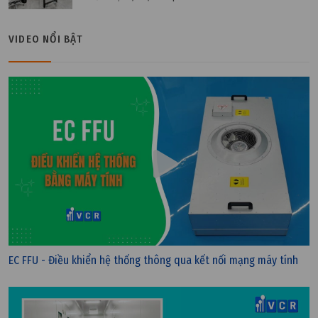
Thứ hai, 21/08/2023 | 10:15
Chứng nhận ISO 27001 là gì ? Hệ thống quản lý an
VIDEO NỔI BẬT
toàn thông tin
EC FFU - Điều khiển hệ thống thông qua kết nối mạng máy tính
Thứ bảy, 19/08/2023 | 10:33