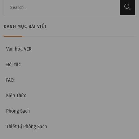
DANH MỤC BÀI VIẾT
Thứ hai, 25/09/2023 | 15:11
Tiêu chuẩn RoHS là gì? Tiêu chuẩn REACH là gì?
Doanh nghiệp đạt được lợi ích gì khi tuân thủ 2 tiêu
Văn hóa VCR
chuẩn này?
Đối tác
FAQ
Kiến Thức
Phòng Sạch
Thiết Bị Phòng Sạch